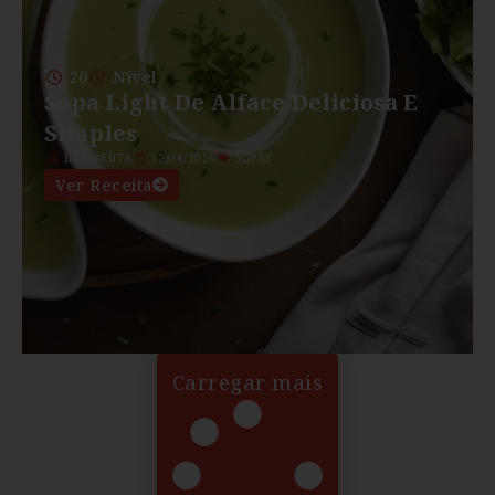
20
Nível
Sopa Light De Alface Deliciosa E
Simples
DNA BENTA
12/04/2026
SOPAS
Ver Receita
Carregar mais