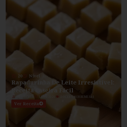
20
Nível
Rapadurinha De Leite Irresistível:
Receita Caseira Fácil
DNA BENTA
12/04/2026
DOCES E SOBREMESAS
Ver Receita