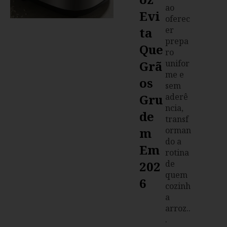
ao
Evi
oferec
Ta
er
prepa
Que
ro
Grã
unifor
me e
Os
sem
Gru
aderê
ncia,
De
transf
M
orman
do a
Em
rotina
202
de
quem
6
cozinh
a
arroz..
.