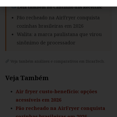
Leia também no Cantinho das Receitas:
Pão recheado na AirFryer conquista
cozinhas brasileiras em 2026
Walita: a marca paulistana que virou
sinônimo de processador
Veja também análises e comparativos em DicasTech.
Veja Também
Air fryer custo-benefício: opções
acessíveis em 2026
Pão recheado na AirFryer conquista
cozinhas brasileiras em 2026