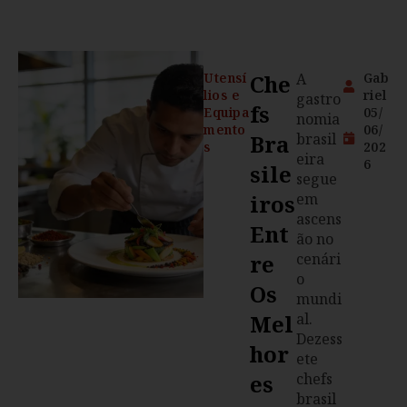
Utensí
Che
A
Gab
lios e
riel
gastro
Fs
Equipa
05/
nomia
mento
06/
Bra
brasil
s
202
eira
6
Sile
segue
Iros
em
ascens
Ent
ão no
Re
cenári
o
Os
mundi
Mel
al.
Dezess
Hor
ete
Es
chefs
brasil