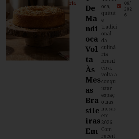
ria
06/
De
oca,
202
quitut
6
Ma
e
Ndi
tradici
onal
Oca
da
Vol
culiná
ria
Ta
brasil
Às
eira,
volta a
Mes
conqu
As
istar
espaç
Bra
o nas
Sile
mesas
em
Iras
2026.
Em
Com
receit