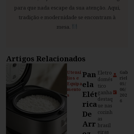
para que nada escape da sua atenção. Aqui,
tradição e modernidade se encontram à
mesa.
Artigos Relacionados
Utensí
Pan
Eletro
Gab
lios e
riel
domés
Ela
Equipa
05/
tico
mento
06/
Elét
ganha
s
202
destaq
6
Rica
ue nas
De
cozinh
as
Arr
brasil
Oz
eiras