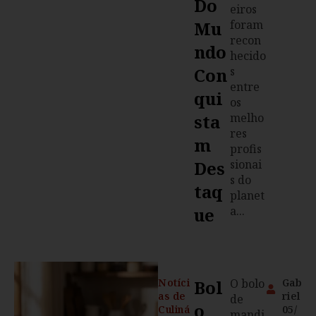
Do
eiros
Mu
foram
recon
Ndo
hecido
Con
s
entre
Qui
os
Sta
melho
res
M
profis
Des
sionai
s do
Taq
planet
Ue
a...
Notíci
Bol
O bolo
Gab
as de
riel
de
O
Culiná
05/
mandi