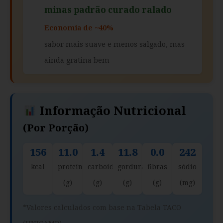
minas padrão curado ralado
Economia de ~40%
sabor mais suave e menos salgado, mas
ainda gratina bem
Informação Nutricional
(por Porção)
156
11.0
1.4
11.8
0.0
242
kcal
proteína
carboidratos
gorduras
fibras
sódio
(g)
(g)
(g)
(g)
(mg)
*Valores calculados com base na Tabela TACO