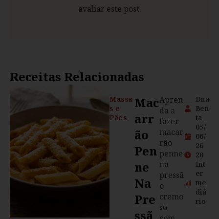
avaliar este post.
Receitas Relacionadas
Massa
Mac
Apren
Dna
s e
Ben
da a
Arr
Pães
ta
fazer
05/
Ão
macar
06/
rão
26
Pen
penne
20
Ne
na
Int
er
pressã
Na
me
o
diá
Pre
cremo
rio
so
Ssã
com