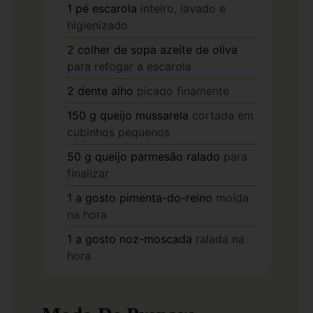
1
pé
escarola
inteiro, lavado e
higienizado
2
colher de sopa
azeite de oliva
para refogar a escarola
2
dente
alho
picado finamente
150
g
queijo mussarela
cortada em
cubinhos pequenos
50
g
queijo parmesão ralado
para
finalizar
1
a gosto
pimenta-do-reino
moída
na hora
1
a gosto
noz-moscada
ralada na
hora