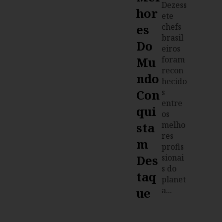
Dezess
Hor
ete
Es
chefs
brasil
Do
eiros
Mu
foram
recon
Ndo
hecido
Con
s
entre
Qui
os
Sta
melho
res
M
profis
Des
sionai
s do
Taq
planet
Ue
a...