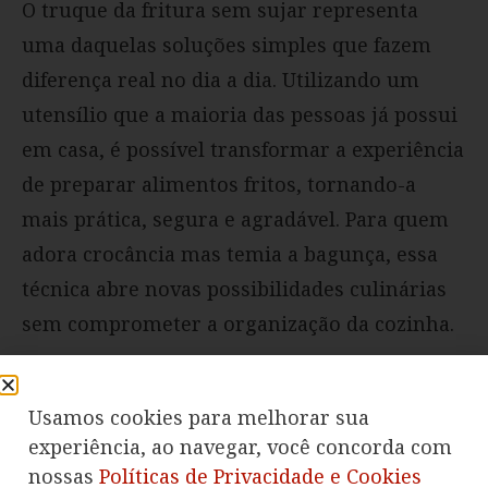
O truque da fritura sem sujar representa
uma daquelas soluções simples que fazem
diferença real no dia a dia. Utilizando um
utensílio que a maioria das pessoas já possui
em casa, é possível transformar a experiência
de preparar alimentos fritos, tornando-a
mais prática, segura e agradável. Para quem
adora crocância mas temia a bagunça, essa
técnica abre novas possibilidades culinárias
sem comprometer a organização da cozinha.
Leia também no Cantinho das Receitas:
Usamos cookies para melhorar sua
experiência, ao navegar, você concorda com
Cozinha corredor: 9 soluções para
nossas
Políticas de Privacidade e Cookies
otimizar espaços em 2026