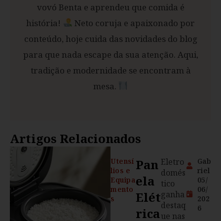
vovó Benta e aprendeu que comida é
história!
Neto coruja e apaixonado por
conteúdo, hoje cuida das novidades do blog
para que nada escape da sua atenção. Aqui,
tradição e modernidade se encontram à
mesa.
Artigos Relacionados
Utensí
Pan
Eletro
Gab
lios e
riel
domés
Ela
Equipa
05/
tico
mento
06/
Elét
ganha
s
202
destaq
6
Rica
ue nas