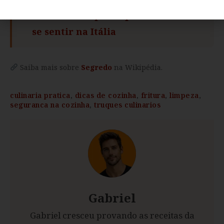
8 receitas de pesto que vão te fazer
se sentir na Itália
Saiba mais sobre
Segredo
na Wikipédia.
culinaria pratica
,
dicas de cozinha
,
fritura
,
limpeza
,
seguranca na cozinha
,
truques culinarios
Gabriel
Gabriel cresceu provando as receitas da