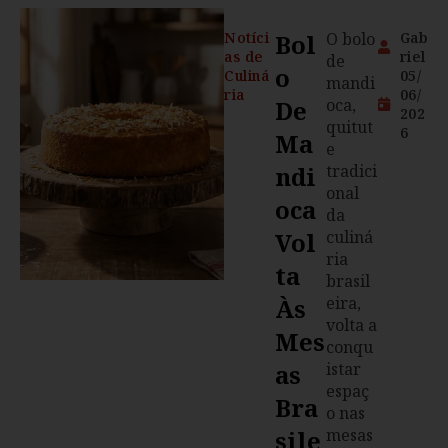
Notíci
Bol
O bolo
Gab
as de
riel
de
O
Culiná
05/
mandi
ria
06/
De
oca,
202
quitut
6
Ma
e
Ndi
tradici
onal
Oca
da
Vol
culiná
ria
Ta
brasil
Às
eira,
volta a
Mes
conqu
As
istar
espaç
Bra
o nas
Sile
mesas