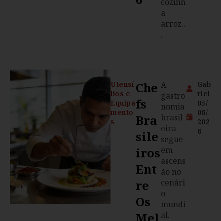
cozinh
a
arroz..
.
Utensí
Che
A
Gab
lios e
riel
gastro
Fs
Equipa
05/
nomia
mento
06/
Bra
brasil
s
202
eira
6
Sile
segue
Iros
em
ascens
Ent
ão no
Re
cenári
o
Os
mundi
Mel
al.