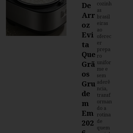
De
cozinh
as
Arr
brasil
Oz
eiras
ao
Evi
oferec
Ta
er
prepa
Que
ro
Grã
unifor
me e
Os
sem
Gru
aderê
ncia,
De
transf
M
orman
do a
Em
rotina
202
de
quem
6