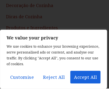
Decoração de Cozinha
Dicas de Cozinha
Produtos e Ingredientes
We value your privacy
SOCIAL
We use cookies to enhance your browsing experience,
Vem com a gente! Siga nossas redes sociais
serve personalised ads or content, and analyse our
traffic. By clicking "Accept All", you consent to our use
e faça parte da nossa comunidade.
of cookies.
Customise
Reject All
Accept All
© 2026 | Todos Os
Privacidade e Cookies
Direitos Reservados
Termos de Uso