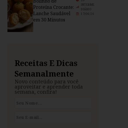
Bolinho de
20
INTERME
Proteína Crocante:
DIÁRIO
Lanche Saudável
17/06/26
em 30 Minutos
Receitas E Dicas
Semanalmente
Novo conteúdo para você
aproveitar e aprender toda
semana, confira!