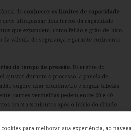
tância de
conhecer os limites de capacidade
 deve ultrapassar dois terços da capacidade
entos que expandem, como feijão e grão-de-bico.
to da válvula de segurança e garante cozimento
eciso do tempo de pressão
. Diferente do
l ajustar durante o processo, a panela de
tadão sugere usar cronômetro e seguir tabelas
iente: carnes vermelhas pedem entre 20 e 40
os em 3 a 8 minutos após o início do chiado
cookies para melhorar sua experiência, ao navega