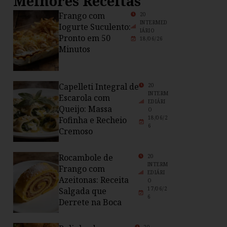
Melhores Receitas
Frango com
20
INTERMED
Iogurte Suculento:
IÁRIO
Pronto em 50
18/06/26
Minutos
Capelleti Integral de
20
INTERM
Escarola com
EDIÁRI
Queijo: Massa
O
18/06/2
Fofinha e Recheio
6
Cremoso
Rocambole de
20
INTERM
Frango com
EDIÁRI
Azeitonas: Receita
O
17/06/2
Salgada que
6
Derrete na Boca