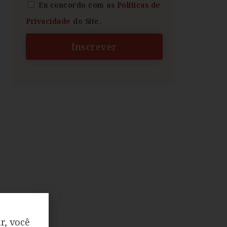
Eu concordo com as
Políticas de
Privacidade
do Site.
Inscrever
r, você