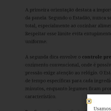
A primeira orientação destaca a impor
da panela. Segundo o Estadão, nunca se
total, especialmente ao cozinhar alim
Respeitar esse limite evita entupimen
uniforme.
A segunda dica envolve o
controle pr
cozimento convencional, onde é possíve
pressão exige atenção ao relógio. O Es
de tempo específicas para cada ingred
minutos, enquanto legumes ficam pront
característico.
Usamos 