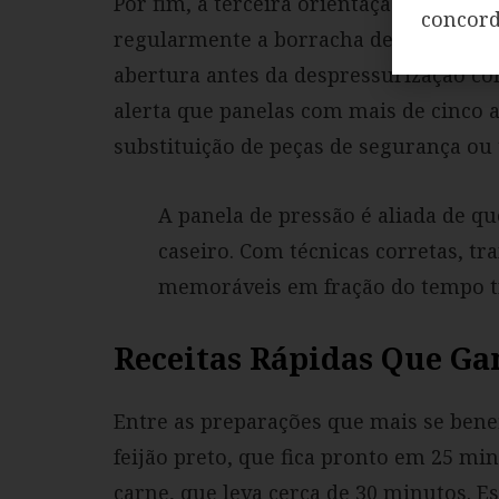
Por fim, a terceira orientação trata da
concor
regularmente a borracha de vedação, l
abertura antes da despressurização co
alerta que panelas com mais de cinco
substituição de peças de segurança ou
A panela de pressão é aliada de q
caseiro. Com técnicas corretas, t
memoráveis em fração do tempo tr
Receitas Rápidas Que G
Entre as preparações que mais se benef
feijão preto, que fica pronto em 25 mi
carne, que leva cerca de 30 minutos. E