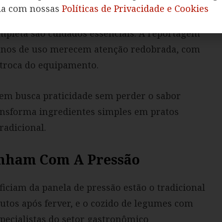
manutenção e segurança
. Verificar
da com nossas
Políticas de Privacidade e Cookies
impar a válvula após cada uso e nunca forçar a
mpleta são cuidados essenciais. A reportagem
 anos de uso merecem atenção redobrada, com
 troca do equipamento.
uem busca praticidade sem perder o sabor
ransforma ingredientes simples em pratos
adicional.
anham Com A Pressão
iciam da panela de pressão estão o tradicional
nutos após ferver, e o cozido de legumes com
specialistas do setor gastronômico