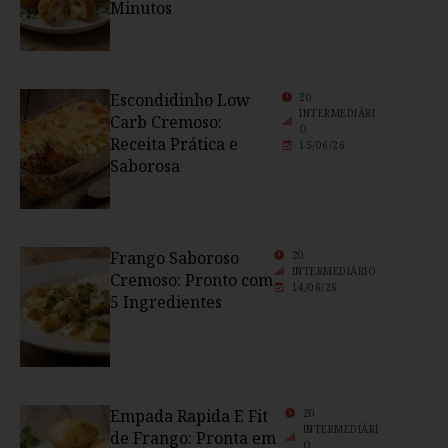
Minutos
Escondidinho Low
20
INTERMEDIÁRI
Carb Cremoso:
O
Receita Prática e
15/06/26
Saborosa
Frango Saboroso
20
INTERMEDIÁRIO
Cremoso: Pronto com
14/06/26
5 Ingredientes
Empada Rapida E Fit
20
INTERMEDIÁRI
de Frango: Pronta em
O