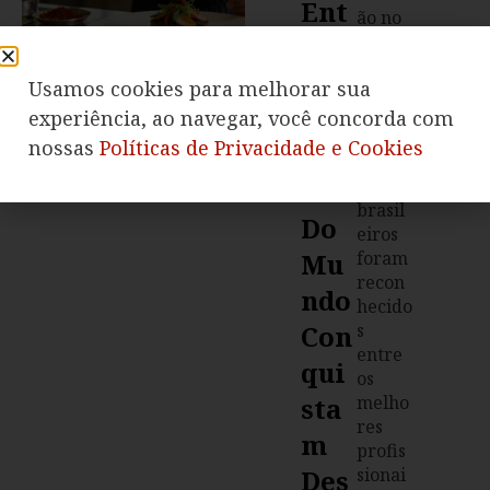
Ent
ão no
Re
cenári
o
Os
Usamos cookies para melhorar sua
mundi
Mel
al.
experiência, ao navegar, você concorda com
Dezess
nossas
Políticas de Privacidade e Cookies
Hor
ete
Es
chefs
brasil
Do
eiros
Mu
foram
recon
Ndo
hecido
Con
s
entre
Qui
os
Sta
melho
res
M
profis
Des
sionai