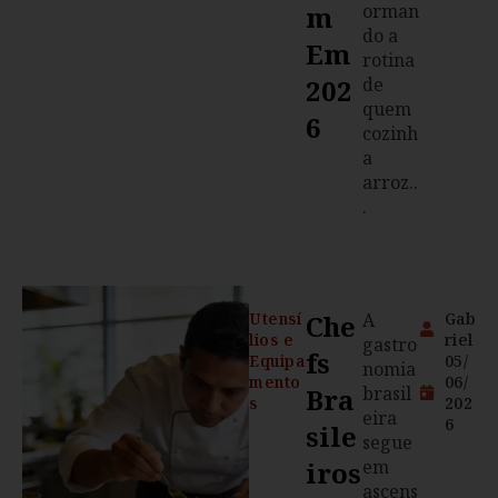
M
orman
do a
Em
rotina
202
de
quem
6
cozinh
a
arroz..
.
Utensí
Che
A
Gab
lios e
riel
gastro
Fs
Equipa
05/
nomia
mento
06/
Bra
brasil
s
202
eira
6
Sile
segue
Iros
em
ascens