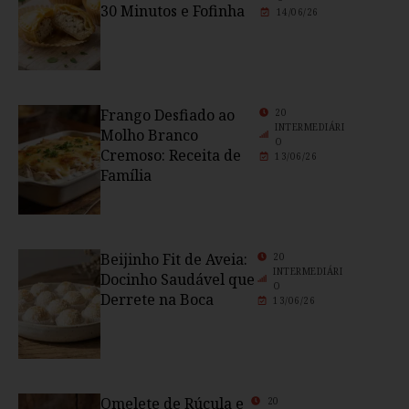
30 Minutos e Fofinha
14/06/26
Frango Desfiado ao
20
INTERMEDIÁRI
Molho Branco
O
Cremoso: Receita de
13/06/26
Família
Beijinho Fit de Aveia:
20
INTERMEDIÁRI
Docinho Saudável que
O
Derrete na Boca
13/06/26
Omelete de Rúcula e
20