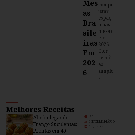
Mes
conqu
As
istar
espaç
Bra
o nas
Sile
mesas
em
Iras
2026.
Em
Com
receit
202
as
6
simple
s...
Melhores Receitas
Almôndegas de
20
INTERMEDIÁRIO
Frango Suculentas:
15/06/26
Prontas em 40