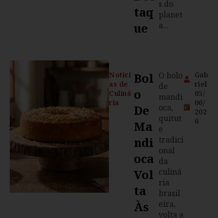
s do
Taq
planet
Ue
a...
Notíci
Bol
O bolo
Gab
as de
riel
de
O
Culiná
05/
mandi
ria
06/
De
oca,
202
quitut
6
Ma
e
Ndi
tradici
onal
Oca
da
Vol
culiná
ria
Ta
brasil
Às
eira,
volta a