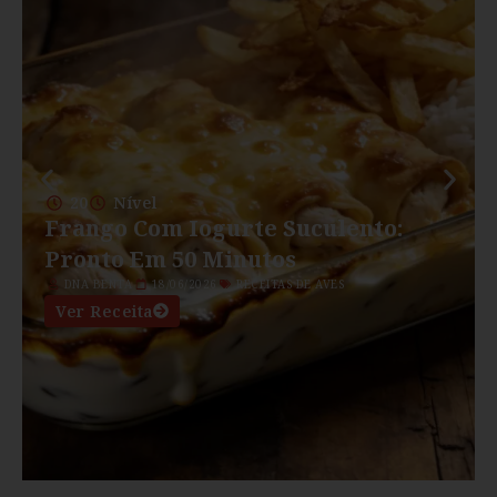
20
Nível
Frango Com Iogurte Suculento:
Pronto Em 50 Minutos
DNA BENTA
18/06/2026
RECEITAS DE AVES
Ver Receita