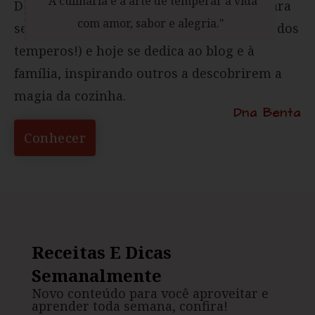
"A culinária é a arte de temperar a vida
Deixou a formação acadêmica para trás para
com amor, sabor e alegria."
seguir seu coração (e o aroma irresistível dos
temperos!) e hoje se dedica ao blog e à
família, inspirando outros a descobrirem a
magia da cozinha.
Dna Benta
Conhecer
Receitas E Dicas
Semanalmente
Novo conteúdo para você aproveitar e
aprender toda semana, confira!