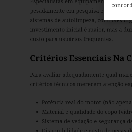
Especialistas em equipamentos de coz
concor
pesadamente em pesquisa e desenvolv
sistemas de autolimpeza, controles di
investimento inicial é maior, mas a du
custo para usuários frequentes.
Critérios Essenciais Na
Para avaliar adequadamente qual marca
critérios técnicos merecem atenção esp
Potência real do motor (não apena
Material e qualidade do copo (vidro
Sistema de vedação e segurança d
Disponibilidade e custo de peças d