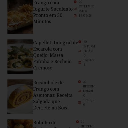
Frango com
20
INTERMED
Iogurte Suculento:
IÁRIO
Pronto em 50
18/06/26
Minutos
Capelleti Integral de
20
INTERM
Escarola com
EDIÁRI
Queijo: Massa
O
18/06/2
Fofinha e Recheio
6
Cremoso
Rocambole de
20
INTERM
Frango com
EDIÁRI
Azeitonas: Receita
O
17/06/2
Salgada que
6
Derrete na Boca
Bolinho de
20
INTERME