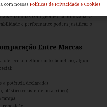
inha apontam que essas marcas investem
da com nossas
Políticas de Privacidade e Cookies
imento, resultando em inovações como
gitais e lâminas com geometria otimizada. O
rabilidade e performance podem justificar o
 Comparação Entre Marcas
 oferece o melhor custo-benefício, alguns
ecial:
s a potência declarada)
, plástico resistente ou acrílico)
a tampa
e reposição