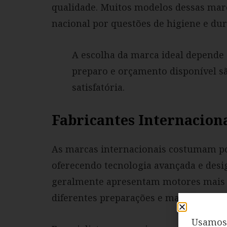
qualidade. Muitos modelos dessas marc
nacional por questões de higiene e dur
A escolha da marca ideal depende d
preparo e orçamento disponível s
satisfatória.
Fabricantes Internacio
As marcas internacionais costumam p
oferecendo tecnologia avançada e desig
geralmente apresentam motores mais s
diferentes preparações e materiais de a
Usamos 