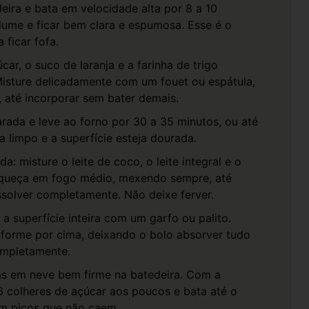
eira e bata em velocidade alta por 8 a 10
lume e ficar bem clara e espumosa. Esse é o
ficar fofa.
car, o suco de laranja e a farinha de trigo
isture delicadamente com um fouet ou espátula,
 até incorporar sem bater demais.
rada e leve ao forno por 30 a 35 minutos, ou até
a limpo e a superfície esteja dourada.
a: misture o leite de coco, o leite integral e o
Aqueça em fogo médio, mexendo sempre, até
ssolver completamente. Não deixe ferver.
 a superfície inteira com um garfo ou palito.
iforme por cima, deixando o bolo absorver tudo
completamente.
as em neve bem firme na batedeira. Com a
 6 colheres de açúcar aos poucos e bata até o
com picos que não caem.