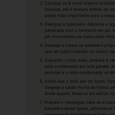
Coloque os 6 ovos inteiros na bated
minutos, até a mistura dobrar de vo
passo mais importante para a massa 
Desligue a batedeira. Adicione o açú
peneirada com o fermento em pó. M
em movimentos de baixo para cima,
Despeje a massa na assadeira prepa
que um palito inserido no centro sai
Enquanto o bolo assa, prepare a cald
leite condensado em uma panela. 
amornar e o leite condensado se di
Assim que o bolo sair do forno, fure
Despeje a calda morna de forma un
ainda quente. Reserve até esfriar 
Prepare o merengue: bata as 4 clar
batedeira ainda ligada, adicione as
merengue ficar brilhante e firme, 