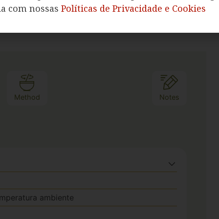
da com nossas
Políticas de Privacidade e Cookies
Course:
Bolos
Cuisine:
Brasileira
Method
Notes
emperatura ambiente