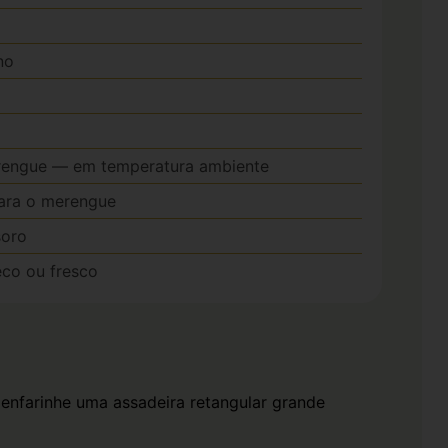
no
rengue — em temperatura ambiente
ara o merengue
soro
seco ou fresco
 enfarinhe uma assadeira retangular grande