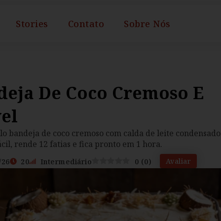
Stories
Contato
Sobre Nós
deja De Coco Cremoso E
vel
lo bandeja de coco cremoso com calda de leite condensado
il, rende 12 fatias e fica pronto em 1 hora.
Avaliar
/26
20
Intermediário
0
(
0
)