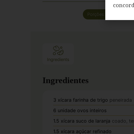
concor
Porções:
12
fatias
Ingredients
Ingredientes
3
xícara
farinha de trigo
peneirada
6
unidade
ovos inteiros
1.5
xícara
suco de laranja
coado, t
1.5
xícara
açúcar refinado