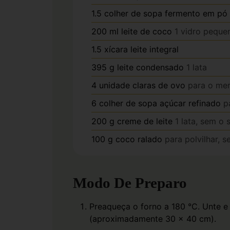
1.5
colher de sopa
fermento em pó
200
ml
leite de coco
1 vidro peque
1.5
xícara
leite integral
395
g
leite condensado
1 lata
4
unidade
claras de ovo
para o me
6
colher de sopa
açúcar refinado
p
200
g
creme de leite
1 lata, sem o 
100
g
coco ralado
para polvilhar, 
Modo De Preparo
Preaqueça o forno a 180 °C. Unte e
(aproximadamente 30 x 40 cm).