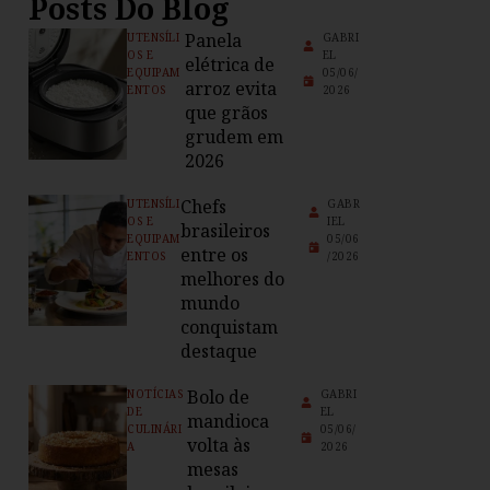
Posts Do Blog
Panela
UTENSÍLI
GABRI
OS E
EL
elétrica de
EQUIPAM
05/06/
arroz evita
ENTOS
2026
que grãos
grudem em
2026
Chefs
UTENSÍLI
GABR
OS E
IEL
brasileiros
EQUIPAM
05/06
entre os
ENTOS
/2026
melhores do
mundo
conquistam
destaque
Bolo de
NOTÍCIAS
GABRI
DE
EL
mandioca
CULINÁRI
05/06/
volta às
A
2026
mesas