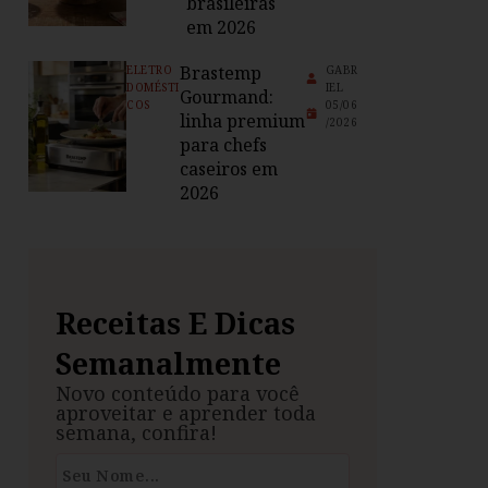
brasileiras
em 2026
Brastemp
ELETRO
GABR
DOMÉSTI
IEL
Gourmand:
COS
05/06
linha premium
/2026
para chefs
caseiros em
2026
Receitas E Dicas
Semanalmente
Novo conteúdo para você
aproveitar e aprender toda
semana, confira!