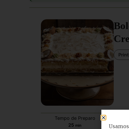
Bol
Cre
Prin
Tempo de Preparo
Temp
25
Usamos 
min