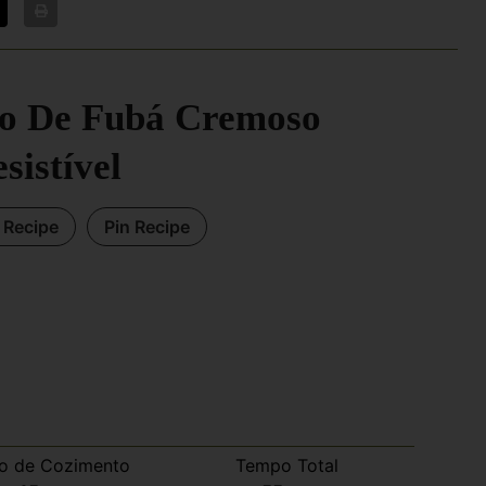
o De Fubá Cremoso
esistível
t Recipe
Pin Recipe
o de Cozimento
Tempo Total