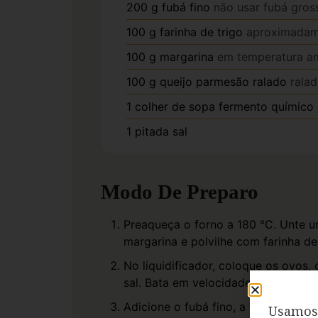
200
g
fubá fino
não usar fubá gros
100
g
farinha de trigo
aproximadame
100
g
margarina
em temperatura a
100
g
queijo parmesão ralado
ralad
1
colher de sopa
fermento químico
1
pitada
sal
Modo De Preparo
Preaqueça o forno a 180 °C. Unte 
margarina e polvilhe com farinha de
No liquidificador, coloque os ovos, o
sal. Bata em velocidade média por 1
Adicione o fubá fino, a farinha de 
Usamos 