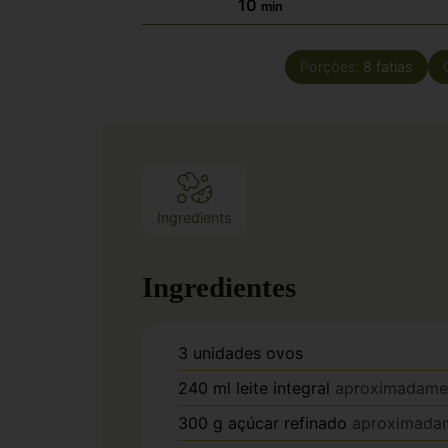
10
min
Porções:
8
fatias
Ingredients
Ingredientes
3
unidades
ovos
240
ml
leite integral
aproximadamen
300
g
açúcar refinado
aproximadam