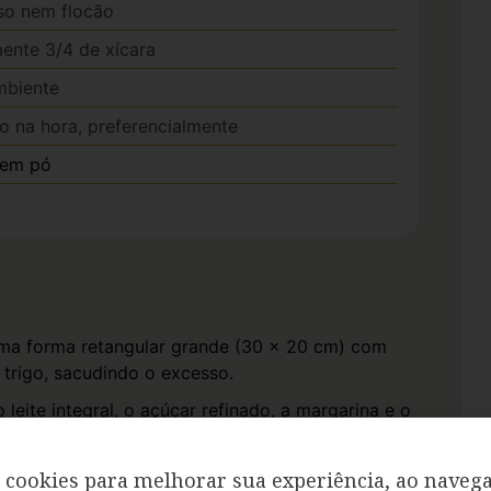
so nem flocão
nte 3/4 de xícara
mbiente
o na hora, preferencialmente
 em pó
uma forma retangular grande (30 x 20 cm) com
 trigo, sacudindo o excesso.
 leite integral, o açúcar refinado, a margarina e o
 minuto até misturar bem.
trigo e o queijo parmesão ralado. Bata novamente
cookies para melhorar sua experiência, ao navega