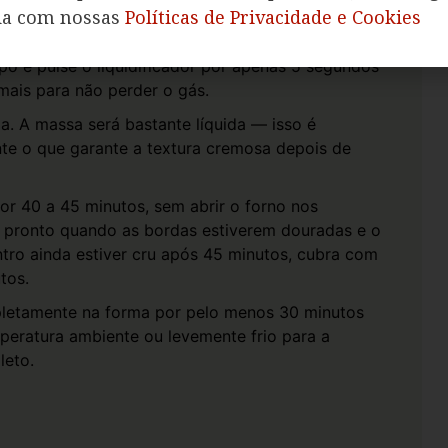
édia-alta, até a massa ficar completamente
da com nossas
Políticas de Privacidade e Cookies
ó e pulse o liquidificador por apenas 5 segundos
mais para não perder o gás.
. A massa será bastante líquida — isso é
te o que garante a textura cremosa depois de
or 40 a 45 minutos, sem abrir o forno nos
á pronto quando as bordas estiverem douradas e o
ntro ainda estiver cru após 45 minutos, cubra com
tos.
mpletamente na forma por pelo menos 30 minutos
peratura ambiente ou levemente frio para a
leto.