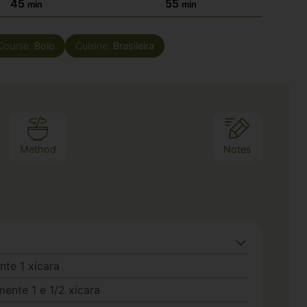
45
55
min
min
Course:
Bolo
Cuisine:
Brasileira
Method
Notes
te 1 xícara
ente 1 e 1/2 xícara