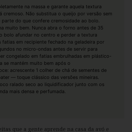
pletamente na massa e garante aquela textura
bá cremoso.
Não substitua o queijo por versão sem
é parte do que confere cremosidade ao bolo.
na muito bem.
Nunca abra o forno antes de 35
o bolo afundar no centro e perder a textura
 fatias em recipiente fechado na geladeira por
egundos no micro-ondas antes de servir para
er congelado em fatias embrulhadas em plástico-
osa se mantém muito bem após o
ce: acrescente 1 colher de chá de sementes de
ater — toque clássico das versões mineiras.
oco ralado seco ao liquidificador junto com os
inda mais densa e perfumada.
itas que a gente aprende na casa da avó e