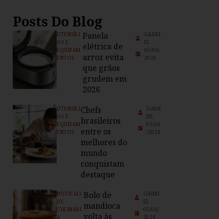
Posts Do Blog
Panela
UTENSÍLI
GABRI
OS E
EL
elétrica de
EQUIPAM
05/06/
arroz evita
ENTOS
2026
que grãos
grudem em
2026
Chefs
UTENSÍLI
GABR
OS E
IEL
brasileiros
EQUIPAM
05/06
entre os
ENTOS
/2026
melhores do
mundo
conquistam
destaque
Bolo de
NOTÍCIAS
GABRI
DE
EL
mandioca
CULINÁRI
05/06/
volta às
A
2026