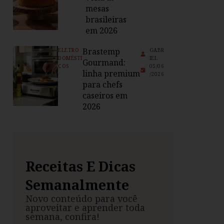
mesas
brasileiras
em 2026
Brastemp
ELETRO
GABR
DOMÉSTI
IEL
Gourmand:
COS
05/06
linha premium
/2026
para chefs
caseiros em
2026
Receitas E Dicas
Semanalmente
Novo conteúdo para você
aproveitar e aprender toda
semana, confira!