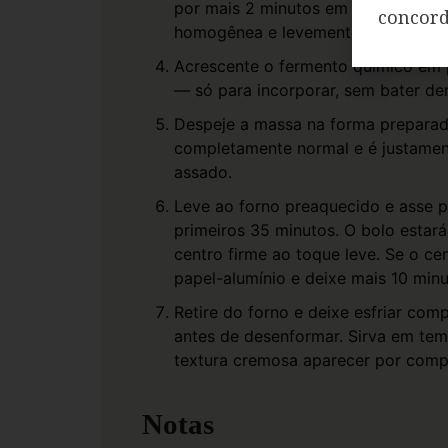
por mais 2 minutos em velocidade m
concor
homogênea e levemente espumosa.
Acrescente o fermento químico em p
— só para incorporar, sem bater de
Despeje a massa na forma preparada
completamente normal e é justamen
assado.
Leve ao forno preaquecido e asse p
primeiros 35 minutos. O bolo estar
centro firme ao toque leve. Se o ce
papel-alumínio e deixe mais 10 minu
Retire do forno e deixe esfriar co
antes de desenformar. Sirva em tem
textura cremosa aparecer por comp
Notas