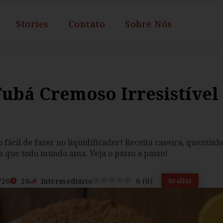
Stories
Contato
Sobre Nós
Fubá Cremoso Irresistível
fácil de fazer no liquidificador! Receita caseira, quentinh
a que todo mundo ama. Veja o passo a passo!
Avaliar
/26
20
Intermediário
0
(
0
)