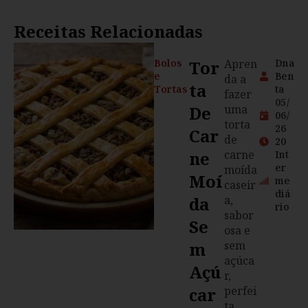
Receitas Relacionadas
Bolos
Tor
Apren
Dna
e
Ben
da a
Ta
Tortas
ta
fazer
05/
De
uma
06/
torta
26
Car
de
20
Ne
carne
Int
er
moída
Moí
me
caseir
diá
Da
a,
rio
sabor
Se
osa e
M
sem
açúca
Açú
r,
Car
perfei
ta