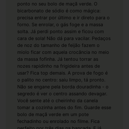
ponto no seu bolo de maçã verde.
O
bicarbonato de sódio é como mágica:
precisa entrar por último e ir direto para o
forno. Se enrolar, o gás foge e a massa
solta. Já perdi ponto assim e ficou com
cara de sola! Não dá para vacilar.
Pedaços
de noz do tamanho de feijão fazem o
miolo ficar com aquela crocância no meio
da massa fofinha. Já tentou torrar as
nozes rapidinho na frigideira antes de
usar? Fica top demais.
A prova de fogo é
o palito no centro: saiu limpo, tá pronto.
Não se engane pela borda douradinha - o
segredo é ver o centro assando devagar.
Você sente até o cheirinho da canela
tomar a cozinha antes do fim.
Guarde esse
bolo de maçã verde em um pote
fechadinho ou enrolado no filme. Fica
perfeito por três dias na bancada. E já