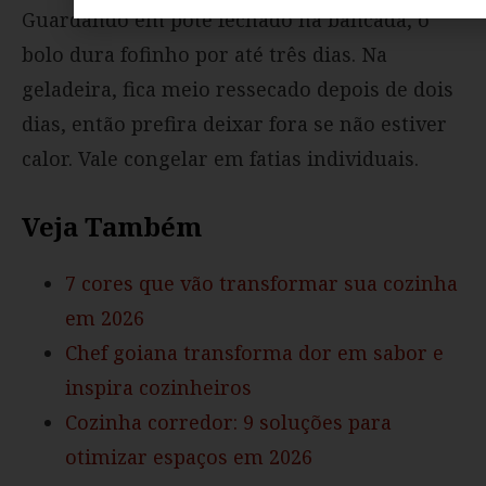
Guardando em pote fechado na bancada, o
bolo dura fofinho por até três dias. Na
geladeira, fica meio ressecado depois de dois
dias, então prefira deixar fora se não estiver
calor. Vale congelar em fatias individuais.
Veja Também
7 cores que vão transformar sua cozinha
em 2026
Chef goiana transforma dor em sabor e
inspira cozinheiros
Cozinha corredor: 9 soluções para
otimizar espaços em 2026