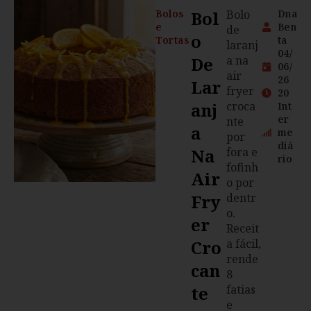
Bolos
Bol
Bolo
Dna
e
Ben
de
O
Tortas
ta
laranj
04/
De
a na
06/
air
26
Lar
fryer
20
Anj
croca
Int
er
nte
A
me
por
diá
Na
fora e
rio
fofinh
Air
o por
Fry
dentr
o.
Er
Receit
Cro
a fácil,
rende
Can
8
Te
fatias
e