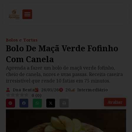
Bolos e Tortas
Bolo De Maçã Verde Fofinho
Com Canela
Aprenda a fazer um bolo de maçã verde fofinho,
cheio de canela, nozes e uvas passas. Receita caseira
irresistível que rende 10 fatias em 75 minutos.
Dna Benta
26/05/26
20
Intermediário
0
(
0
)
Avaliar