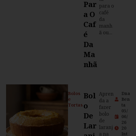
Par
para o
A O
café
da
Caf
manh
É
ã ou...
Da
Ma
Nhã
Bolos
Bol
Apren
Dna
e
Ben
da a
O
Tortas
ta
fazer
05/
De
bolo
06/
de
26
Lar
laranj
20
Anj
a na
Int