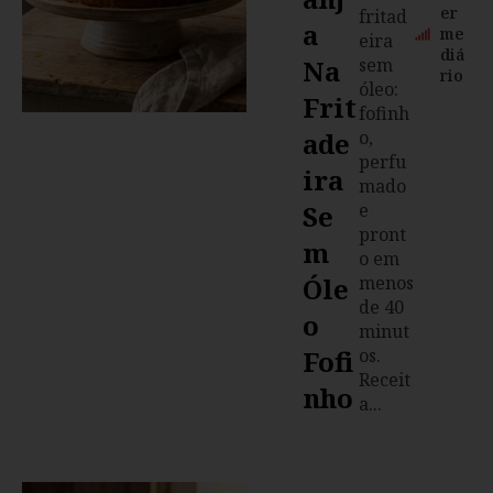
er
fritad
A
me
eira
diá
Na
sem
rio
óleo:
Frit
fofinh
Ade
o,
perfu
Ira
mado
Se
e
pront
M
o em
Óle
menos
de 40
O
minut
Fofi
os.
Receit
Nho
a...