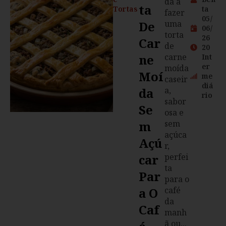
da a
Ta
Tortas
ta
fazer
05/
De
uma
06/
torta
26
Car
de
20
Ne
carne
Int
er
moída
Moí
me
caseir
diá
Da
a,
rio
sabor
Se
osa e
M
sem
açúca
Açú
r,
Car
perfei
ta
Par
para o
A O
café
da
Caf
manh
ã ou...