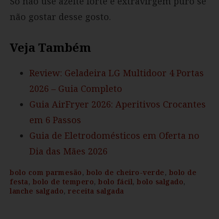
Só não use azeite forte e extravirgem puro se
não gostar desse gosto.
Veja Também
Review: Geladeira LG Multidoor 4 Portas
2026 – Guia Completo
Guia AirFryer 2026: Aperitivos Crocantes
em 6 Passos
Guia de Eletrodomésticos em Oferta no
Dia das Mães 2026
bolo com parmesão
,
bolo de cheiro-verde
,
bolo de
festa
,
bolo de tempero
,
bolo fácil
,
bolo salgado
,
lanche salgado
,
receita salgada