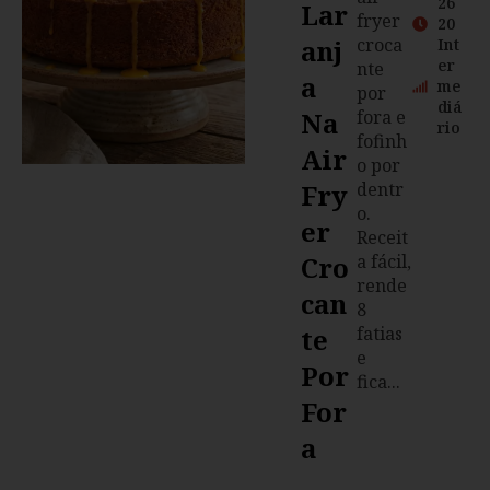
26
Lar
fryer
20
Anj
croca
Int
er
nte
A
me
por
diá
Na
fora e
rio
fofinh
Air
o por
Fry
dentr
o.
Er
Receit
Cro
a fácil,
rende
Can
8
Te
fatias
e
Por
fica...
For
A