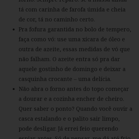
tá com carinha de farofa úmida e cheia
de cor, tá no caminho certo.
Pra fofura garantida no bolo de tempero,
faça como vó: use uma xícara de óleo e
outra de azeite, essas medidas de vó que
não falham. O azeite entra só pra dar
aquele gostinho de domingo e deixar a
casquinha crocante – uma delícia.
Não abra o forno antes do topo começar
a dourar e a cozinha encher de cheiro.
Quer saber o ponto? Quando você ouvir a
casca estalando e o palito sair limpo,
pode desligar. Já errei feio querendo
espiar antes. Só de pensar, me dá até frio