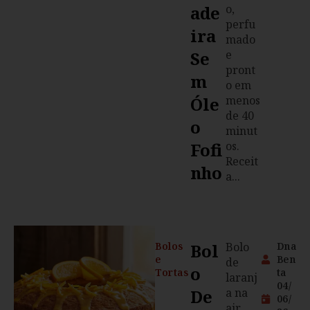
Ade
o,
perfu
Ira
mado
Se
e
pront
M
o em
Óle
menos
de 40
O
minut
Fofi
os.
Receit
Nho
a...
Bolos
Bol
Bolo
Dna
e
Ben
de
O
Tortas
ta
laranj
04/
De
a na
06/
air