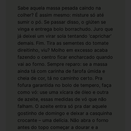
Sabe aquela massa pesada caindo na
colher? É assim mesmo: misture só até
sumir o pó. Se passar disso, o glúten se
vinga e entrega bolo borrachudo. Juro que
já deixei um virar sola tentando ‘caprichar’
demais. Fim.
Tira as sementes do tomate
direitinho, viu? Molho em excesso acaba
fazendo o centro ficar encharcado quando
vai ao forno. Sempre reparo: se a massa
ainda tá com carinha de farofa úmida e
cheia de cor, tá no caminho certo.
Pra
fofura garantida no bolo de tempero, faça
como vó: use uma xícara de óleo e outra
de azeite, essas medidas de vó que não
falham. O azeite entra só pra dar aquele
gostinho de domingo e deixar a casquinha
crocante – uma delícia.
Não abra o forno
antes do topo começar a dourar e a