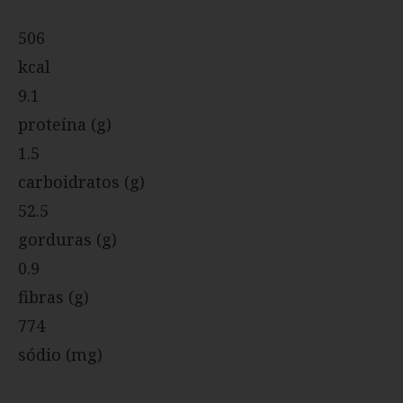
506
kcal
9.1
proteína (g)
1.5
carboidratos (g)
52.5
gorduras (g)
0.9
fibras (g)
774
sódio (mg)