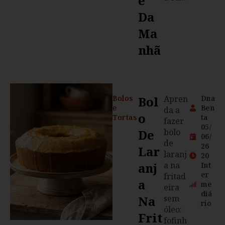
É
Da
Ma
Nhã
Bolos
Bol
Apren
Dna
e
Ben
da a
O
Tortas
ta
fazer
05/
De
bolo
06/
de
26
Lar
laranj
20
Anj
a na
Int
er
fritad
A
me
eira
diá
Na
sem
rio
óleo:
Frit
fofinh