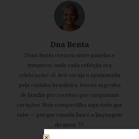
Dna Benta
Dona Benta cresceu entre panelas e
temperos, onde cada refeição era
celebração!
Avó coruja e apaixonada
pela cozinha brasileira, trocou segredos
de família por receitas que conquistam
corações. Hoje compartilha aqui tudo que
sabe — porque comida boa é a linguagem
do amor.