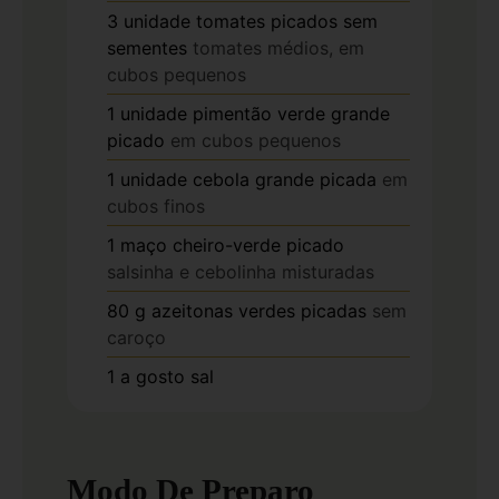
3
unidade
tomates picados sem
sementes
tomates médios, em
cubos pequenos
1
unidade
pimentão verde grande
picado
em cubos pequenos
1
unidade
cebola grande picada
em
cubos finos
1
maço
cheiro-verde picado
salsinha e cebolinha misturadas
80
g
azeitonas verdes picadas
sem
caroço
1
a gosto
sal
Modo De Preparo