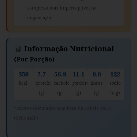
complexo mas imperceptível na
degustação
Informação Nutricional
(por Porção)
350
7.7
56.9
11.1
0.0
122
kcal
proteína
carboidratos
gorduras
fibras
sódio
(g)
(g)
(g)
(g)
(mg)
*Valores calculados com base na Tabela TACO
(UNICAMP)