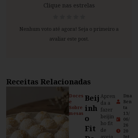
Clique nas estrelas
Nenhum voto até agora! Seja o primeiro a
avaliar este post.
Receitas Relacionadas
Doces
Beij
Apren
Dna
e
Ben
da a
Inh
Sobre
ta
fazer
mesas
13/
O
beijin
06/
ho fit
26
Fit
de
20
aveia
Int