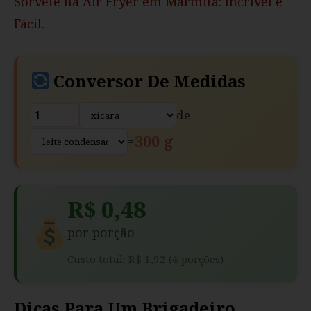
Sorvete na Air Fryer em Marmita: Incrível e
Fácil
.
Conversor De Medidas
de
300 g
=
R$ 0,48
por porção
Custo total: R$ 1,92 (4 porções)
Dicas Para Um Brigadeiro