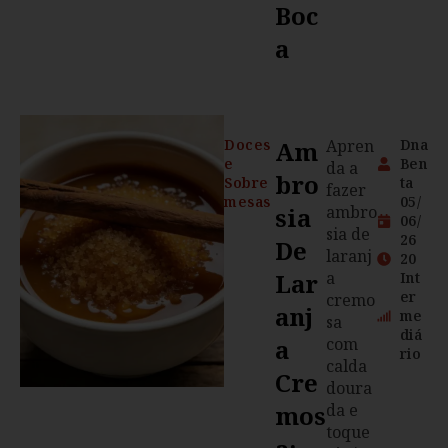
Boc
A
Doces
Am
Apren
Dna
e
Ben
da a
Bro
Sobre
ta
fazer
mesas
05/
Sia
ambro
06/
sia de
26
De
laranj
20
Lar
a
Int
er
cremo
Anj
me
sa
diá
A
com
rio
calda
Cre
doura
Mos
da e
toque