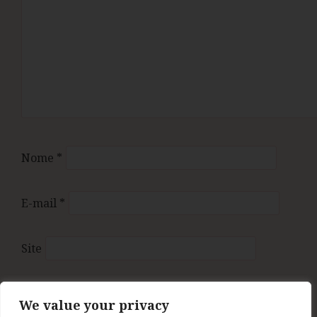
Nome
*
E-mail
*
Site
Salvar meus dados neste navegador para a
We value your privacy
próxima vez que eu comentar.