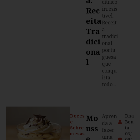
A:
cítrico
Rec
irresis
tível.
Eita
Receit
Tra
a
tradici
Dici
onal
Ona
portu
guesa
L
que
conqu
ista
todo...
Doces
Mo
Apren
Dna
e
Ben
da a
Uss
Sobre
ta
fazer
mesas
05/
E
uma
06/