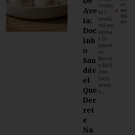
De
er
cremo
Ave
me
so e
diá
Ia:
saudá
rio
vel em
Doc
apena
Inh
s 20
minut
O
os.
Sau
Receit
a fácil
Dáv
com
El
coco,
aveia
Que
e...
Der
Ret
E
Na