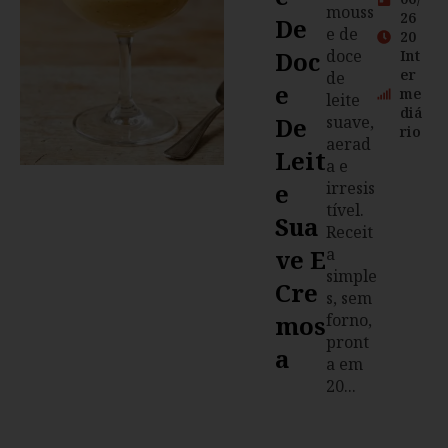
mouss
26
De
e de
20
Doc
doce
Int
er
de
E
me
leite
diá
De
suave,
rio
aerad
Leit
a e
E
irresis
tível.
Sua
Receit
Ve E
a
simple
Cre
s, sem
Mos
forno,
pront
A
a em
20...