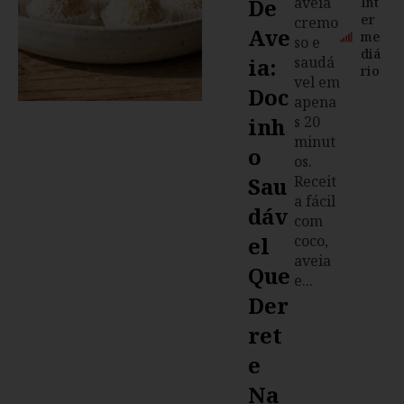
De
aveia
Int
er
cremo
Ave
me
so e
diá
Ia:
saudá
rio
vel em
Doc
apena
Inh
s 20
minut
O
os.
Sau
Receit
a fácil
Dáv
com
El
coco,
aveia
Que
e...
Der
Ret
E
Na