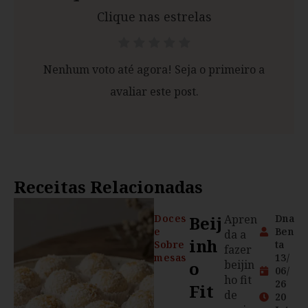
Clique nas estrelas
Nenhum voto até agora! Seja o primeiro a
avaliar este post.
Receitas Relacionadas
Doces
Beij
Apren
Dna
e
Ben
da a
Inh
Sobre
ta
fazer
mesas
13/
O
beijin
06/
ho fit
26
Fit
de
20