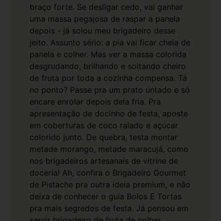
braço forte. Se desligar cedo, vai ganhar
uma massa pegajosa de raspar a panela
depois - já solou meu brigadeiro desse
jeito.
Assunto sério: a pia vai ficar cheia de
panela e colher. Mas ver a massa colorida
desgrudando, brilhando e soltando cheiro
de fruta por toda a cozinha compensa. Tá
no ponto? Passe pra um prato untado e só
encare enrolar depois dela fria.
Pra
apresentação de docinho de festa, aposte
em coberturas de coco ralado e açúcar
colorido junto. De quebra, testa montar
metade morango, metade maracujá, como
nos brigadeiros artesanais de vitrine de
doceria! Ah, confira o Brigadeiro Gourmet
de Pistache pra outra ideia premium, e não
deixa de conhecer o guia
Bolos E Tortas
pra mais segredos de festa.
Já pensou em
servir brigadeiro de fruta de colher,