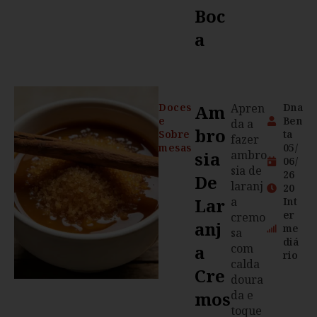
Boc
A
Doces
Am
Apren
Dna
e
Ben
da a
Bro
Sobre
ta
fazer
mesas
05/
Sia
ambro
06/
sia de
26
De
laranj
20
Lar
a
Int
er
cremo
Anj
me
sa
diá
A
com
rio
calda
Cre
doura
Mos
da e
toque