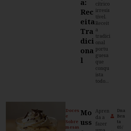
A:
cítrico
Rec
irresis
tível.
Eita
Receit
Tra
a
tradici
Dici
onal
Ona
portu
guesa
L
que
conqu
ista
todo...
Doces
Mo
Apren
Dna
e
Ben
da a
Uss
Sobre
ta
fazer
mesas
05/
uma