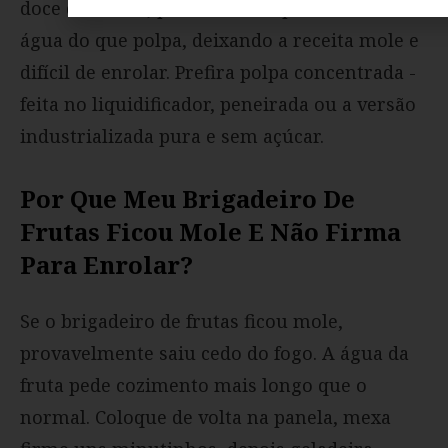
doce diferente, pois suco sempre tem mais
água do que polpa, deixando a receita mole e
difícil de enrolar. Prefira polpa concentrada -
feita no liquidificador, peneirada ou a versão
industrializada pura e sem açúcar.
Por Que Meu Brigadeiro De
Frutas Ficou Mole E Não Firma
Para Enrolar?
Se o brigadeiro de frutas ficou mole,
provavelmente saiu cedo do fogo. A água da
fruta pede cozimento mais longo que o
normal. Coloque de volta na panela, mexa