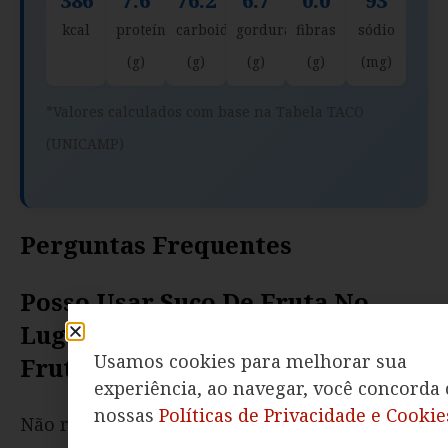
386
7.6
76.2
6.7
0.0
93
kcal
proteína
carboidratos
gorduras
fibras
sódio
(g)
(g)
(g)
(g)
(mg)
*Valores calculados com base na Tabela TACO
(UNICAMP)
Perguntas Frequentes
Posso Usar Suco De Fruta No
Lugar Da Polpa No Brigadeiro De
Usamos cookies para melhorar sua
Frutas?
experiência, ao navegar, você concorda
nossas
Políticas de Privacidade e Cookie
Não recomendo usar suco no preparo desse