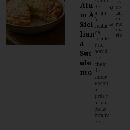
soufflé
26
Atu
de
20
M À
atum
Int
er
à
Sici
me
sicilia
diá
Lian
na
rio
sucule
A
nto,
Suc
aerad
o e
Ule
cheio
Nto
de
sabor.
Receit
a
prátic
a com
dicas
infalív
eis...