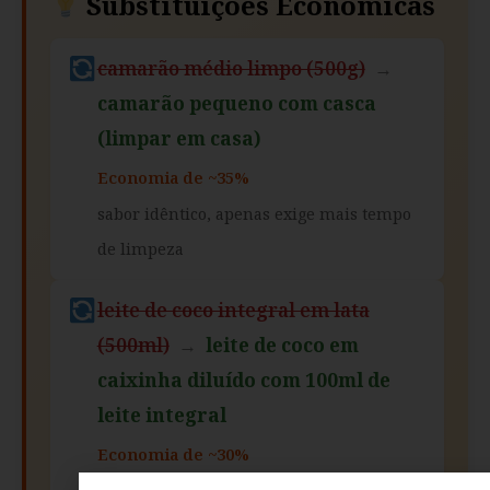
Substituições Econômicas
camarão médio limpo (500g)
→
camarão pequeno com casca
(limpar em casa)
Economia de ~35%
sabor idêntico, apenas exige mais tempo
de limpeza
leite de coco integral em lata
(500ml)
→
leite de coco em
caixinha diluído com 100ml de
leite integral
Economia de ~30%