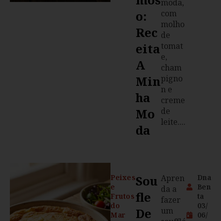
moda,
O:
com
molho
Rec
de
Eita
tomat
e,
A
cham
Min
pigno
n e
Ha
creme
Mo
de
leite....
Da
Peixes
Sou
Apren
Dna
e
Ben
da a
Fle
Frutos
ta
fazer
do
03/
De
um
Mar
06/