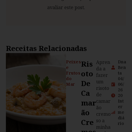
avaliar este post.
Receitas Relacionadas
Peixes
Ris
Apren
Dna
e
Ben
da a
Oto
Frutos
ta
fazer
do
04/
De
um
Mar
06/
risoto
26
Ca
de
20
Mar
camar
Int
er
ão
Ão
me
cremo
diá
Cre
so a
rio
minha
Mos