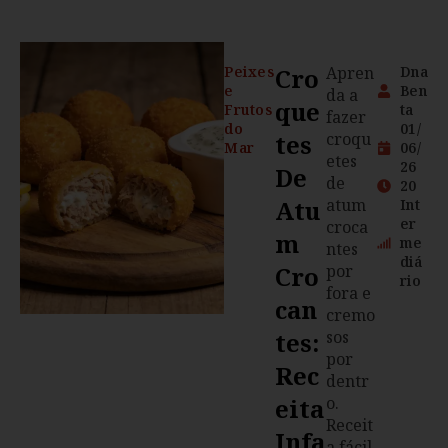
Peixes
Cro
Apren
Dna
e
Ben
da a
Que
Frutos
ta
fazer
do
01/
Tes
croqu
Mar
06/
etes
26
De
de
20
Atu
atum
Int
er
croca
M
me
ntes
diá
Cro
por
rio
fora e
Can
cremo
Tes:
sos
por
Rec
dentr
Eita
o.
Receit
Infa
a fácil,