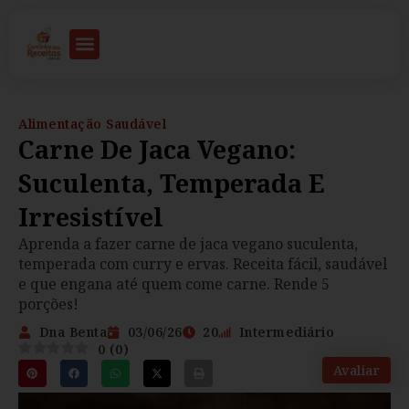
Alimentação Saudável
Carne De Jaca Vegano:
Suculenta, Temperada E
Irresistível
Aprenda a fazer carne de jaca vegano suculenta,
temperada com curry e ervas. Receita fácil, saudável
e que engana até quem come carne. Rende 5
porções!
Dna Benta
03/06/26
20
Intermediário
0
(
0
)
Avaliar