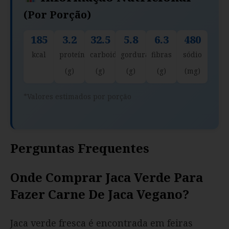
(por Porção)
185
3.2
32.5
5.8
6.3
480
kcal
proteína
carboidratos
gorduras
fibras
sódio
(g)
(g)
(g)
(g)
(mg)
*Valores estimados por porção
Perguntas Frequentes
Onde Comprar Jaca Verde Para
Fazer Carne De Jaca Vegano?
Jaca verde fresca é encontrada em feiras