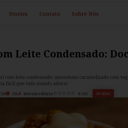
Stories
Contato
Sobre Nós
Com Leite Condensado: Do
 cri com leite condensado: amendoim caramelizado com to
ta fácil que todo mundo adora!
Avaliar
/26
20
Intermediário
0
(
0
)