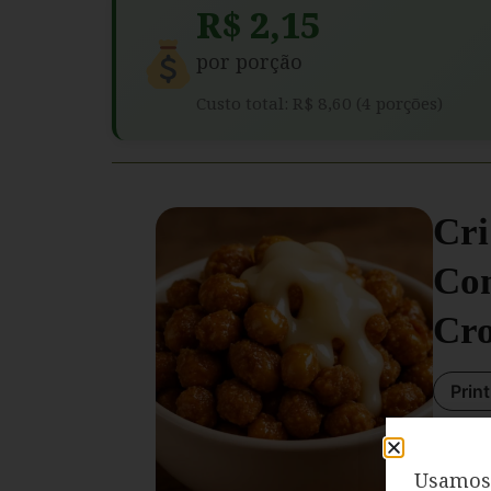
R$ 2,15
por porção
Custo total: R$ 8,60 (4 porções)
Cri
Con
Cro
Prin
Usamos 