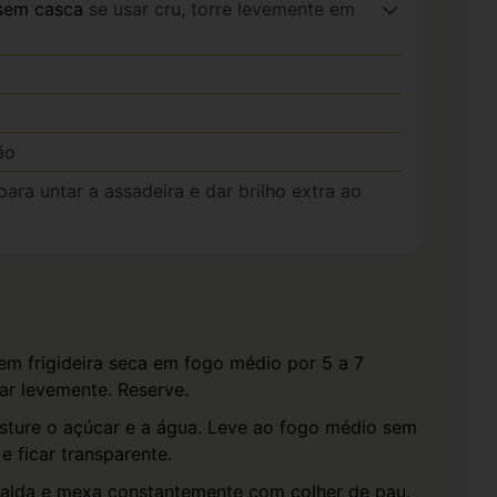
sem casca
se usar cru, torre levemente em
ão
para untar a assadeira e dar brilho extra ao
em frigideira seca em fogo médio por 5 a 7
ar levemente. Reserve.
sture o açúcar e a água. Leve ao fogo médio sem
e ficar transparente.
alda e mexa constantemente com colher de pau.