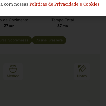
da com nossas
Políticas de Privacidade e Cookies
o de Cozimento
Tempo Total
27
37
min
min
urse:
Sobremesas
Cuisine:
Brasileira
Method
Notes