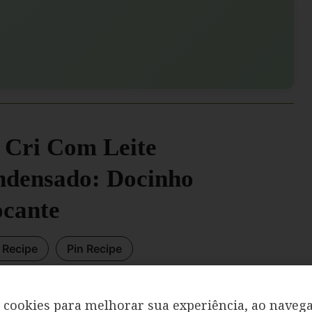
 Cri Com Leite
densado: Docinho
cante
t Recipe
Pin Recipe
cookies para melhorar sua experiência, ao navega