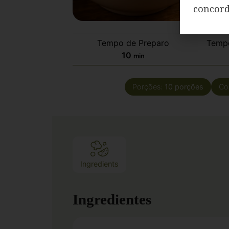
concor
Tempo de Preparo
Temp
10
min
Porções:
10
porções
Co
Ingredients
Ingredientes