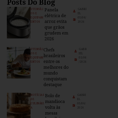
Posts Do Blog
Panela
UTENSÍLI
GABRI
OS E
EL
elétrica de
EQUIPAM
05/06/
arroz evita
ENTOS
2026
que grãos
grudem em
2026
Chefs
UTENSÍLI
GABR
OS E
IEL
brasileiros
EQUIPAM
05/06
entre os
ENTOS
/2026
melhores do
mundo
conquistam
destaque
Bolo de
NOTÍCIAS
GABRI
DE
EL
mandioca
CULINÁRI
05/06/
volta às
A
2026
mesas