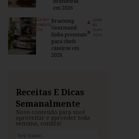
brasileiras
em 2026
Brastemp
ELETRO
GABR
DOMÉSTI
IEL
Gourmand:
COS
05/06
linha premium
/2026
para chefs
caseiros em
2026
Receitas E Dicas
Semanalmente
Novo conteúdo para você
aproveitar e aprender toda
semana, confira!