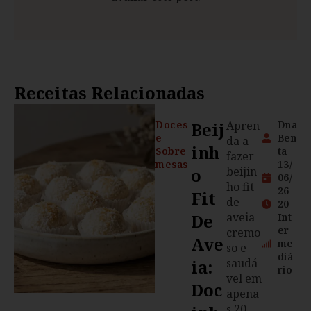
Receitas Relacionadas
Doces
Beij
Apren
Dna
e
Ben
da a
Inh
Sobre
ta
fazer
mesas
13/
O
beijin
06/
ho fit
26
Fit
de
20
De
aveia
Int
er
cremo
Ave
me
so e
diá
Ia:
saudá
rio
vel em
Doc
apena
s 20