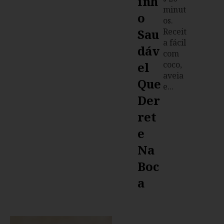
Inh
minut
O
os.
Sau
Receit
a fácil
Dáv
com
El
coco,
aveia
Que
e...
Der
Ret
E
Na
Boc
A