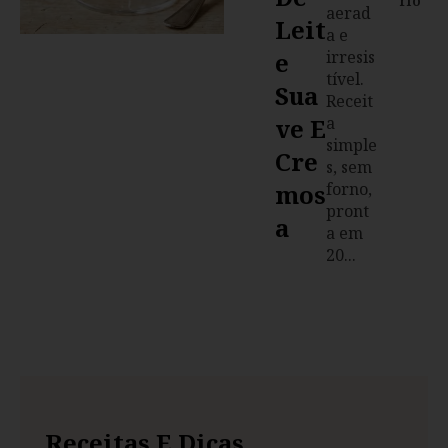
rio
aerad
Leit
a e
E
irresis
tível.
Sua
Receit
Ve E
a
simple
Cre
s, sem
Mos
forno,
pront
A
a em
20...
Receitas E Dicas