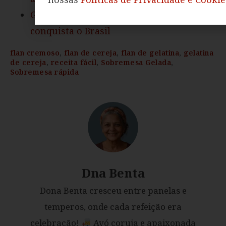
Galeto al Primo Canto: tradição italiana
conquista o Brasil
flan cremoso
,
flan de cereja
,
flan de gelatina
,
gelatina
de cereja
,
receita fácil
,
Sobremesa Gelada
,
Sobremesa rápida
Dna Benta
Dona Benta cresceu entre panelas e
temperos, onde cada refeição era
celebração!
Avó coruja e apaixonada