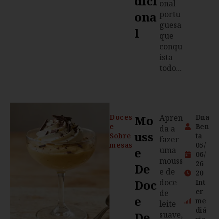
Dici
onal
Ona
portu
guesa
L
que
conqu
ista
todo...
Doces
Mo
Apren
Dna
e
Ben
da a
Uss
Sobre
ta
fazer
mesas
05/
E
uma
06/
mouss
26
De
e de
20
Doc
doce
Int
er
de
E
me
leite
diá
De
suave,