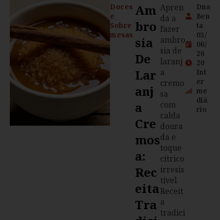
Doces
Am
Apren
Dna
e
Ben
da a
Bro
Sobre
ta
fazer
mesas
05/
Sia
ambro
06/
sia de
26
De
laranj
20
Lar
a
Int
er
cremo
Anj
me
sa
diá
A
com
rio
calda
Cre
doura
Mos
da e
toque
A:
cítrico
Rec
irresis
tível.
Eita
Receit
Tra
a
tradici