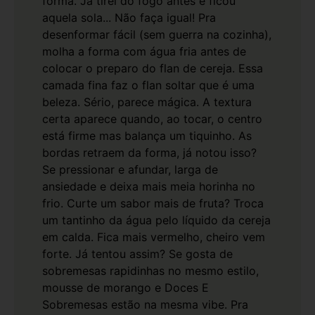
forma. Já tirei do fogo antes e ficou
aquela sola... Não faça igual!
Pra
desenformar fácil (sem guerra na cozinha),
molha a forma com água fria antes de
colocar o preparo do flan de cereja. Essa
camada fina faz o flan soltar que é uma
beleza. Sério, parece mágica.
A textura
certa aparece quando, ao tocar, o centro
está firme mas balança um tiquinho. As
bordas retraem da forma, já notou isso?
Se pressionar e afundar, larga de
ansiedade e deixa mais meia horinha no
frio.
Curte um sabor mais de fruta? Troca
um tantinho da água pelo líquido da cereja
em calda. Fica mais vermelho, cheiro vem
forte. Já tentou assim? Se gosta de
sobremesas rapidinhas no mesmo estilo,
mousse de morango
e
Doces E
Sobremesas
estão na mesma vibe.
Pra