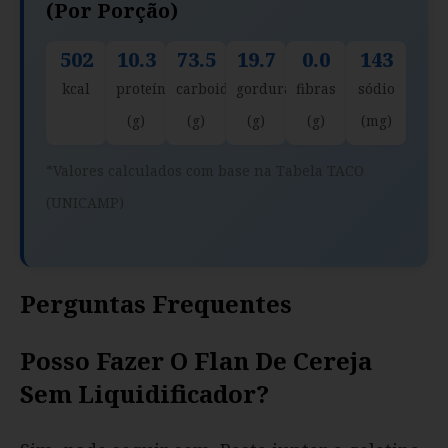
(por Porção)
502
10.3
73.5
19.7
0.0
143
kcal
proteína
carboidratos
gorduras
fibras
sódio
(g)
(g)
(g)
(g)
(mg)
*Valores calculados com base na Tabela TACO
(UNICAMP)
Perguntas Frequentes
Posso Fazer O Flan De Cereja
Sem Liquidificador?