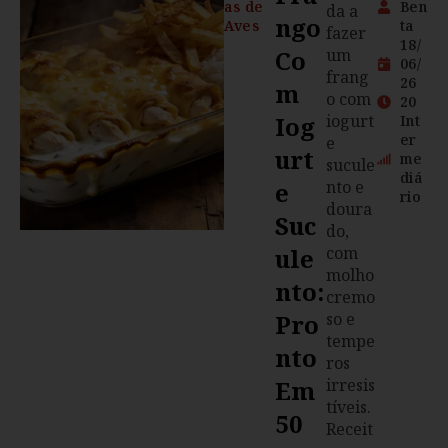
as de
Ben
da a
Ngo
Aves
ta
fazer
18/
Co
um
06/
frang
26
M
o com
20
Iog
iogurt
Int
er
e
Urt
me
sucule
diá
E
nto e
rio
doura
Suc
do,
Ule
com
molho
Nto:
cremo
Pro
so e
tempe
Nto
ros
Em
irresis
tíveis.
50
Receit