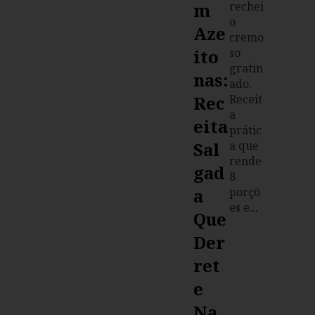
M
rechei
o
Aze
cremo
Ito
so
gratin
Nas:
ado.
Rec
Receit
a
Eita
prátic
Sal
a que
rende
Gad
8
A
porçõ
es e...
Que
Der
Ret
E
Na