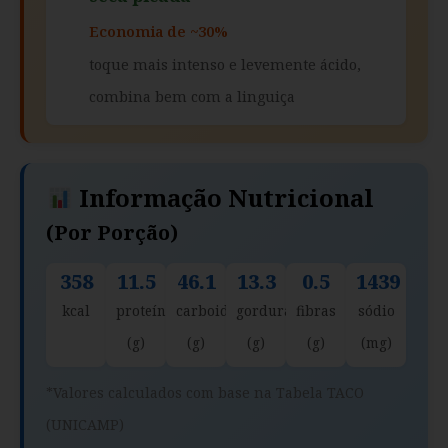
Economia de ~30%
toque mais intenso e levemente ácido,
combina bem com a linguiça
Informação Nutricional
(por Porção)
358
11.5
46.1
13.3
0.5
1439
kcal
proteína
carboidratos
gorduras
fibras
sódio
(g)
(g)
(g)
(g)
(mg)
*Valores calculados com base na Tabela TACO
(UNICAMP)