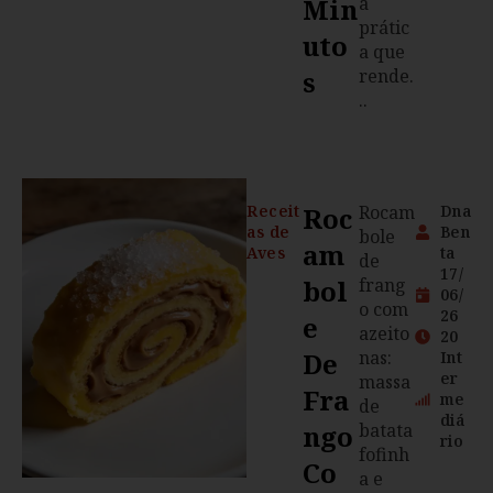
Min
a
prátic
Uto
a que
S
rende.
..
Receit
Roc
Rocam
Dna
as de
Ben
bole
Am
Aves
ta
de
17/
Bol
frang
06/
o com
26
E
azeito
20
De
nas:
Int
er
massa
Fra
me
de
diá
Ngo
batata
rio
fofinh
Co
a e