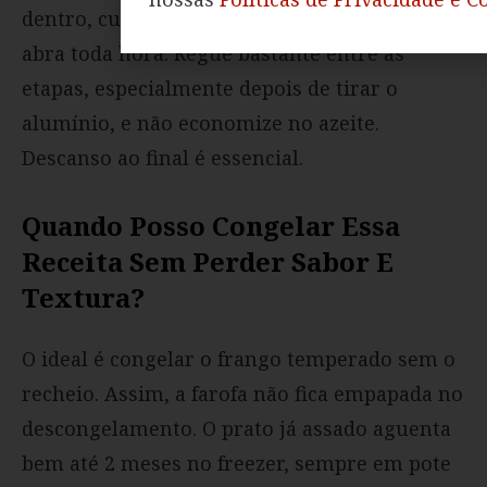
dentro, cuide bem do tempo no forno e nunca
abra toda hora. Regue bastante entre as
etapas, especialmente depois de tirar o
alumínio, e não economize no azeite.
Descanso ao final é essencial.
Quando Posso Congelar Essa
Receita Sem Perder Sabor E
Textura?
O ideal é congelar o frango temperado sem o
recheio. Assim, a farofa não fica empapada no
descongelamento. O prato já assado aguenta
bem até 2 meses no freezer, sempre em pote