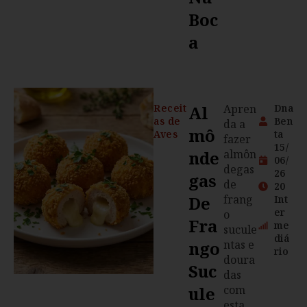
Boc
A
Receit
Al
Apren
Dna
as de
Ben
da a
Mô
Aves
ta
fazer
15/
Nde
almôn
06/
degas
26
Gas
de
20
De
frang
Int
er
o
Fra
me
sucule
diá
Ngo
ntas e
rio
doura
Suc
das
Ule
com
esta