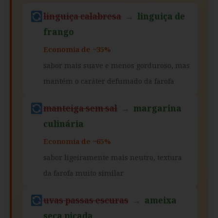
linguiça calabresa
→
linguiça de
frango
Economia de ~35%
sabor mais suave e menos gorduroso, mas
mantém o caráter defumado da farofa
manteiga sem sal
→
margarina
culinária
Economia de ~65%
sabor ligeiramente mais neutro, textura
da farofa muito similar
uvas passas escuras
→
ameixa
seca picada