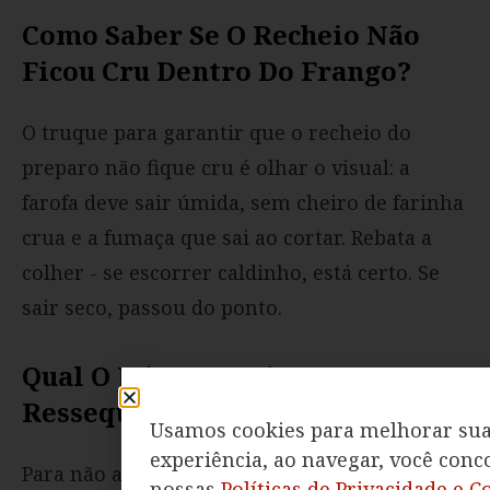
Como Saber Se O Recheio Não
Ficou Cru Dentro Do Frango?
O truque para garantir que o recheio do
preparo não fique cru é olhar o visual: a
farofa deve sair úmida, sem cheiro de farinha
crua e a fumaça que sai ao cortar. Rebata a
colher - se escorrer caldinho, está certo. Se
sair seco, passou do ponto.
Qual O Jeito De Evitar Que
Resseque E Fique Sola?
Usamos cookies para melhorar su
experiência, ao navegar, você con
Para não acabar com ele seco e 'sola' por
nossas
Políticas de Privacidade e C