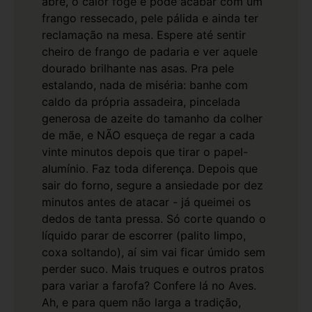
abre, o calor foge e pode acabar com um
frango ressecado, pele pálida e ainda ter
reclamação na mesa. Espere até sentir
cheiro de frango de padaria e ver aquele
dourado brilhante nas asas.
Pra pele
estalando, nada de miséria: banhe com
caldo da própria assadeira, pincelada
generosa de azeite do tamanho da colher
de mãe, e NÃO esqueça de regar a cada
vinte minutos depois que tirar o papel-
alumínio. Faz toda diferença.
Depois que
sair do forno, segure a ansiedade por dez
minutos antes de atacar - já queimei os
dedos de tanta pressa. Só corte quando o
líquido parar de escorrer (palito limpo,
coxa soltando), aí sim vai ficar úmido sem
perder suco.
Mais truques e outros pratos
para variar a farofa? Confere lá no
Aves
.
Ah, e para quem não larga a tradição,