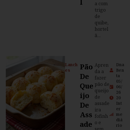
L
a com
trigo
de
quibe,
hortel
ã...
Lanch
Pão
Apren
Dna
es
Ben
da a
De
ta
fazer
05/
Que
pão de
06/
queijo
26
Ijo
de
20
De
assade
Int
er
ira
Ass
me
fofinh
diá
Ade
o e
rio
sem