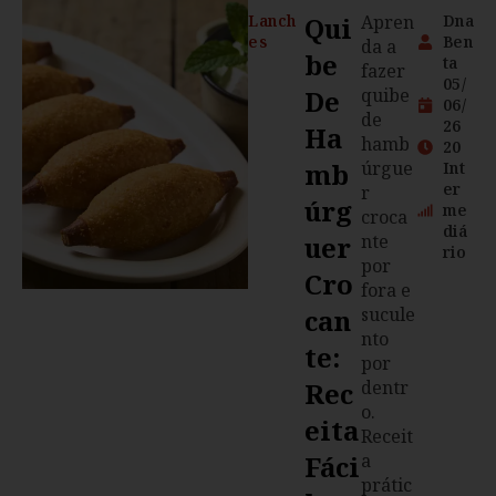
Lanch
Qui
Apren
Dna
es
Ben
da a
Be
ta
fazer
05/
De
quibe
06/
de
26
Ha
hamb
20
Mb
úrgue
Int
er
r
Úrg
me
croca
diá
Uer
nte
rio
por
Cro
fora e
Can
sucule
nto
Te:
por
Rec
dentr
o.
Eita
Receit
Fáci
a
prátic