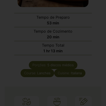
Tempo de Preparo
53
min
Tempo de Cozimento
20
min
Tempo Total
1
hr
13
min
Porções:
5
discos médios
Course:
Lanches
Cuisine:
Italiana