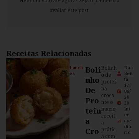
Nenhum voto até agora! Seja o primeiro a
avaliar este post.
Receitas Relacionadas
Lanch
Boli
Bolinh
Dna
es
Ben
o de
Nho
ta
proteí
17/
De
na
06/
croca
26
Pro
nte e
20
Teín
macio:
Int
er
receit
A
me
a
diá
Cro
prátic
rio
a com