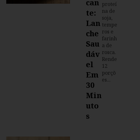
Can
proteí
Te:
na de
soja,
Lan
tempe
Che
ros e
farinh
Sau
a de
Dáv
rosca.
Rende
El
12
Em
porçõ
es...
30
Min
Uto
S