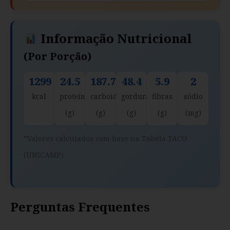
Informação Nutricional
(por Porção)
1299
24.5
187.7
48.4
5.9
2
kcal
proteína
carboidratos
gorduras
fibras
sódio
(g)
(g)
(g)
(g)
(mg)
*Valores calculados com base na Tabela TACO
(UNICAMP)
Perguntas Frequentes