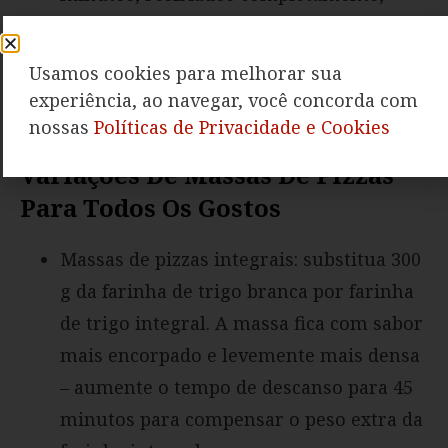
embrulhados em filme plástico e
congelados por até 3 meses. Na hora de
Usamos cookies para melhorar sua
usar, saia direto do freezer para o forno
experiência, ao navegar, você concorda com
já quente – não precisa descongelar.
nossas
Políticas de Privacidade e Cookies
Variações De Massas De Pizzas
Para Todos Os Gostos
Massas de pizzas integrais: substitua 300
g da farinha de trigo branca por farinha
de trigo integral. A massa fica com sabor
mais encorpado e levemente mais densa
– aumente o tempo de descanso para 45
minutos para compensar o peso extra da