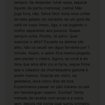
sempre.
Se desandar (virar sopa, separar
líquido da parte cremosa), calma! Não
joga fora, não. Salva fácil: bota uma colher
de leite gelado do tamanho de um gole de
café no copo limpo, liga, e vai jogando o
molho separando aos poucos. Quase
sempre volta. Pronto, tá salvo.
Quer
suavizar o alho? Escalda os dentes (de
alho, não os seus!) em água fervente por 1
minuto. Assim, o sabor fica menos pegado,
sem perder o cheiro. Agora, se você é do
time que ama alho cru e forte, segue firme
que o clássico da churrasqueira gaúcha é
assim mesmo.
Guarda em vidro, na
geladeira, dura cinco dias de boa.
Experimenta passar no pão italiano ou até
em hambúrguer caseiro. Duvida? Tenta
metade da receita com ervas e a outra
sem, depois me conta qual sumiu primeiro.