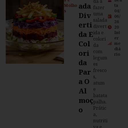
da a
Ada
Molho
ta
fazer
s
04/
Div
uma
06/
salada
26
Erti
divert
20
Da E
ida e
Int
er
colori
Col
me
da
diá
Ori
com
rio
legum
Da
es
Par
fresco
s,
A O
atum
Al
e
batata
Moç
palha.
O
Prátic
a,
nutriti
va e