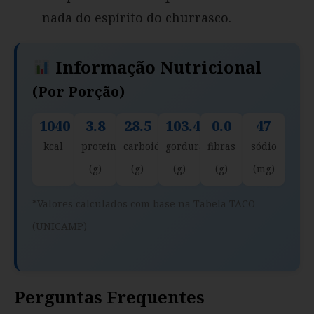
nada do espírito do churrasco.
Informação Nutricional
(por Porção)
1040
3.8
28.5
103.4
0.0
47
kcal
proteína
carboidratos
gorduras
fibras
sódio
(g)
(g)
(g)
(g)
(mg)
*Valores calculados com base na Tabela TACO
(UNICAMP)
Perguntas Frequentes