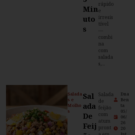
rápido
Min
e
Uto
irresis
tível
S
—
combi
na
com
salada
s,...
Salada
Sal
Salada
Dna
s e
Ben
de
Ada
Molho
ta
feijão
s
05/
De
com
06/
atum
26
Feij
pront
20
a em
Int