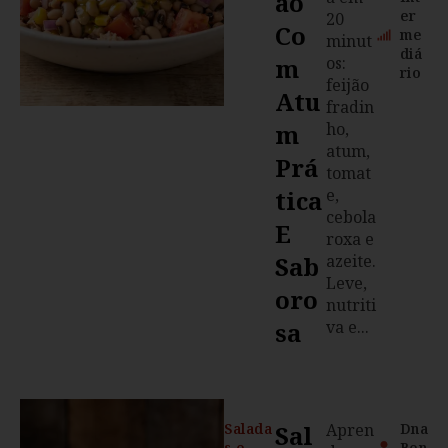
Ão
er
20
Co
me
minut
diá
M
os:
rio
feijão
Atu
fradin
M
ho,
atum,
Prá
tomat
Tica
e,
cebola
E
roxa e
Sab
azeite.
Leve,
Oro
nutriti
Sa
va e...
Salada
Sal
Apren
Dna
s e
Ben