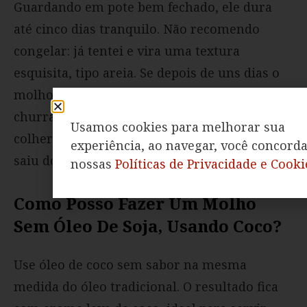
Guardando em pote bem fechado, ele dura
até cinco dias tranquilo. Não recomendo
congelar: já tentei e vira uma textura
esquisita, tipo areia. Se depois de uns dias o
molho de alho ideal para comer com
churrasco separar, só misturar com uma
Usamos cookies para melhorar sua
colher e fica bom de novo, do jeitinho que
experiência, ao navegar, você concord
saiu do liquidificador.
nossas
Políticas de Privacidade e Cooki
Como Posso Fazer Um Molho
Sem Óleo De Soja, Usando Coco?
Use óleo de coco sem sabor na mesma
medida do óleo tradicional. O resultado fica