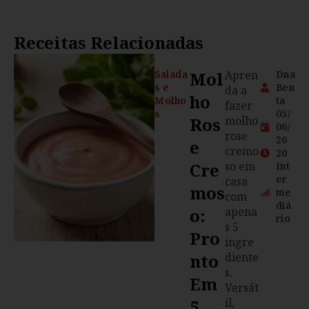
Receitas Relacionadas
Salada
Mol
Apren
Dna
s e
Ben
da a
Ho
Molho
ta
fazer
s
05/
Ros
molho
06/
rose
26
E
cremo
20
Cre
so em
Int
er
casa
Mos
me
com
diá
O:
apena
rio
s 5
Pro
ingre
Nto
diente
s.
Em
Versát
5
il,