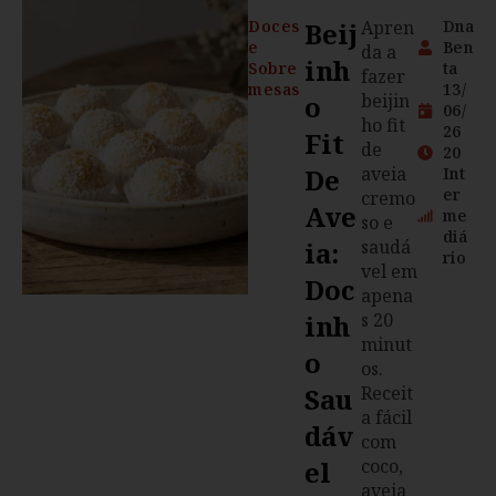
Doces
Beij
Apren
Dna
e
Ben
da a
Inh
Sobre
ta
fazer
mesas
13/
O
beijin
06/
ho fit
26
Fit
de
20
De
aveia
Int
er
cremo
Ave
me
so e
diá
Ia:
saudá
rio
vel em
Doc
apena
Inh
s 20
minut
O
os.
Sau
Receit
a fácil
Dáv
com
El
coco,
aveia