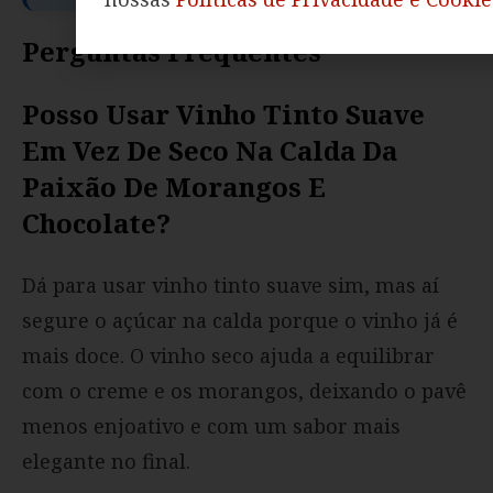
Perguntas Frequentes
Posso Usar Vinho Tinto Suave
Em Vez De Seco Na Calda Da
Paixão De Morangos E
Chocolate?
Dá para usar vinho tinto suave sim, mas aí
segure o açúcar na calda porque o vinho já é
mais doce. O vinho seco ajuda a equilibrar
com o creme e os morangos, deixando o pavê
menos enjoativo e com um sabor mais
elegante no final.