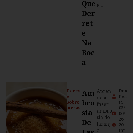
Que
e...
Der
Ret
E
Na
Boc
A
Doces
Am
Apren
Dna
e
Ben
da a
Bro
Sobre
ta
fazer
mesas
05/
Sia
ambro
06/
sia de
26
De
laranj
20
Lar
a
Int