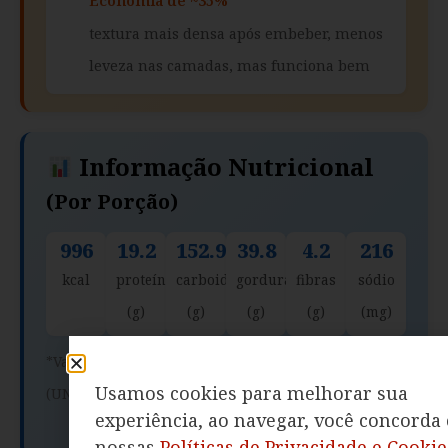
Economia de ~35%
textura mais densa após embeber, menos
leveza nas camadas, mas funciona bem
Informação Nutricional
(por Porção)
996
19.2
152.9
39.8
4.2
216
kcal
proteína
carboidratos
gorduras
fibras
sódio
(g)
(g)
(g)
(g)
(mg)
*Valores calculados com base na Tabela TACO
Usamos cookies para melhorar sua
(UNICAMP)
experiência, ao navegar, você concorda
nossas
Políticas de Privacidade e Cookie