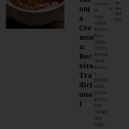
er
cremo
Anj
me
sa
diá
A
com
rio
calda
Cre
doura
Mos
da e
toque
A:
cítrico
Rec
irresis
tível.
Eita
Receit
Tra
a
tradici
Dici
onal
Ona
portu
guesa
L
que
conqu
ista
todo...