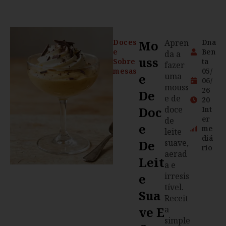
Doces
Mo
Apren
Dna
e
Ben
da a
Uss
Sobre
ta
fazer
mesas
05/
E
uma
06/
mouss
26
De
e de
20
Doc
doce
Int
er
de
E
me
leite
diá
De
suave,
rio
aerad
Leit
a e
E
irresis
tível.
Sua
Receit
Ve E
a
simple