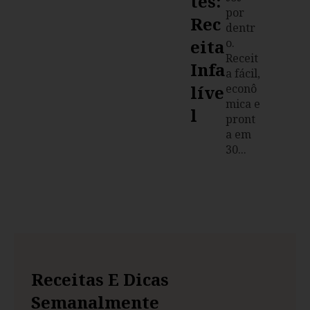
Tes:
por
Rec
dentr
Eita
o.
Receit
Infa
a fácil,
Líve
econô
mica e
L
pront
a em
30...
Receitas E Dicas
Semanalmente