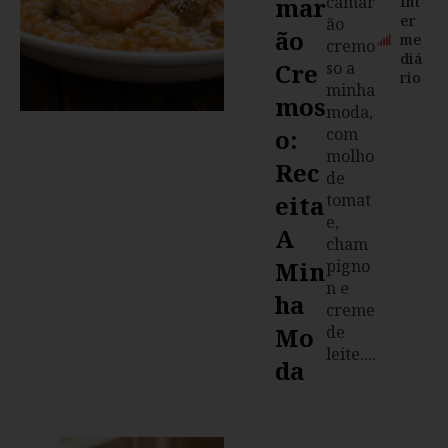
Mar
camar
Int
er
ão
Ão
me
cremo
diá
Cre
so a
rio
minha
Mos
moda,
O:
com
molho
Rec
de
Eita
tomat
e,
A
cham
Min
pigno
n e
Ha
creme
Mo
de
leite....
Da