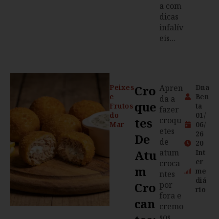
a com
dicas
infalív
eis...
Peixes
Cro
Apren
Dna
e
Ben
da a
Que
Frutos
ta
fazer
do
01/
Tes
croqu
Mar
06/
etes
26
De
de
20
Atu
atum
Int
er
croca
M
me
ntes
diá
Cro
por
rio
fora e
Can
cremo
sos