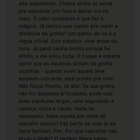
alto explodindo. Chama direta só serve
pra esturricar por fora e deixar cru no
meio. O calor constante é que faz a
mágica. Já tentou usar palmo pra medir a
distância da grelha? Um palmo de vó é a
régua oficial.
Erro clássico: virar antes da
hora. Já perdi tainha bonita porque fui
afoito, e ela solou toda. O truque é esperar
sentir que as escamas soltam da grelha
sozinhas - quando ouvir aquele leve
estalado crocante, está pronta pra virar.
Não força! Pronto, tá dito.
Se sua grelha
não for daquelas articuladas, pode usar
duas espátulas largas, uma segurando a
cabeça, outra a cauda. Nada de
desespero. Sabe aquela pia cheia de
utensílio depois? Faz parte da vida (e da
farra familiar). Fim.
Por que caprichar nas
ervas e limão? O recheio libera vapor