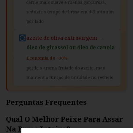
carne mais suave e menos gordurosa,
reduzir o tempo de brasa em 4-5 minutos
por lado
azeite de oliva extravirgem
→
óleo de girassol ou óleo de canola
Economia de ~70%
perde o aroma frutado do azeite, mas
mantém a função de umidade no recheio
Perguntas Frequentes
Qual O Melhor Peixe Para Assar
Na Brasa Inteiro?