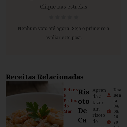
Clique nas estrelas
Nenhum voto até agora! Seja o primeiro a
avaliar este post.
Receitas Relacionadas
Peixes
Ris
Apren
Dna
e
Ben
da a
Oto
Frutos
ta
fazer
do
04/
De
um
Mar
06/
risoto
26
Ca
de
20