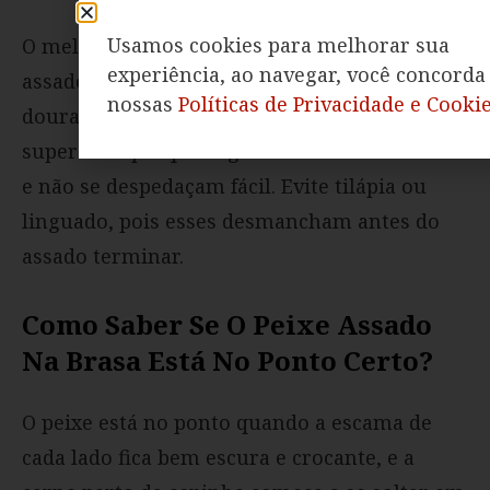
Usamos cookies para melhorar sua
O melhor peixe inteiro para fazer peixe
experiência, ao navegar, você concord
assado na brasa é tainha, mas robalo,
nossas
Políticas de Privacidade e Cooki
dourado e vermelho também funcionam
super bem porque seguram o tranco no calor
e não se despedaçam fácil. Evite tilápia ou
linguado, pois esses desmancham antes do
assado terminar.
Como Saber Se O Peixe Assado
Na Brasa Está No Ponto Certo?
O peixe está no ponto quando a escama de
cada lado fica bem escura e crocante, e a