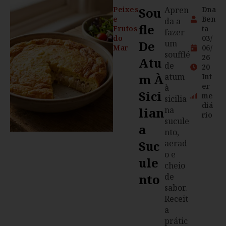
Peixes
Sou
Apren
Dna
e
Ben
da a
Fle
Frutos
ta
fazer
do
03/
De
um
Mar
06/
soufflé
26
Atu
de
20
M À
atum
Int
er
à
Sici
me
sicilia
diá
Lian
na
rio
sucule
A
nto,
Suc
aerad
o e
Ule
cheio
Nto
de
sabor.
Receit
a
prátic