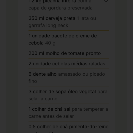
1.2
kg
picanha inteira
com a
capa de gordura preservada
350
ml
cerveja preta
1 lata ou
garrafa long neck
1
unidade
pacote de creme de
cebola
40 g
200
ml
molho de tomate pronto
2
unidade
cebolas médias
raladas
6
dente
alho
amassado ou picado
fino
3
colher de sopa
óleo vegetal
para
selar a carne
1
colher de chá
sal
para temperar a
carne antes de selar
0.5
colher de chá
pimenta-do-reino