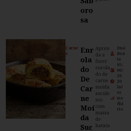
Sab
Oro
Sa
Carne
Enr
Apren
Dna
s
Ben
da a
Ola
ta
fazer
05/
Do
enrola
06/
do de
26
De
carne
20
Car
moída
Int
er
sucule
Ne
me
nto
diá
Moí
com
rio
massa
Da
de
Suc
batata