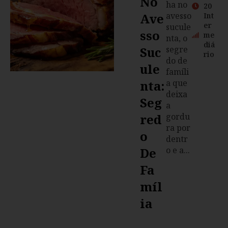
No
ha no
20
Ave
avesso
Int
er
sucule
Sso
me
nta, o
diá
Suc
segre
rio
do de
Ule
famíli
Nta:
a que
deixa
Seg
a
Red
gordu
ra por
O
dentr
De
o e a...
Fa
Míl
Ia