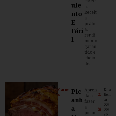
caseir
Ule
a.
Nto
Receit
a
E
prátic
Fáci
a,
rendi
L
mento
garan
tido e
cheio
de...
Carne
Pic
Apren
Dna
s
Ben
da a
Anh
ta
fazer
03/
A
a
06/
pican
26