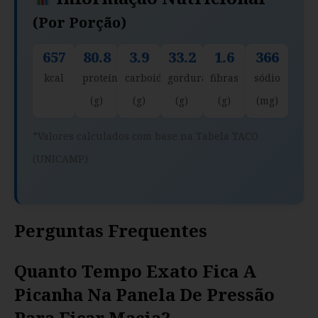
(por Porção)
657
80.8
3.9
33.2
1.6
366
kcal
proteína
carboidratos
gorduras
fibras
sódio
(g)
(g)
(g)
(g)
(mg)
*Valores calculados com base na Tabela TACO
(UNICAMP)
Perguntas Frequentes
Quanto Tempo Exato Fica A
Picanha Na Panela De Pressão
Para Ficar Macia?