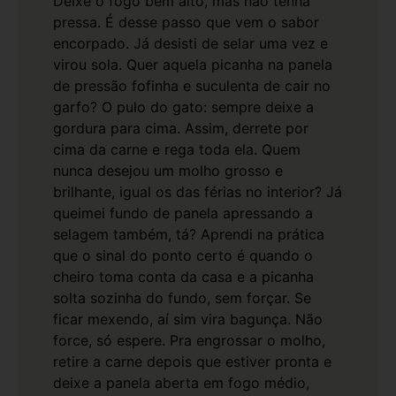
Deixe o fogo bem alto, mas não tenha
pressa. É desse passo que vem o sabor
encorpado. Já desisti de selar uma vez e
virou sola.
Quer aquela picanha na panela
de pressão fofinha e suculenta de cair no
garfo? O pulo do gato: sempre deixe a
gordura para cima. Assim, derrete por
cima da carne e rega toda ela. Quem
nunca desejou um molho grosso e
brilhante, igual os das férias no interior?
Já
queimei fundo de panela apressando a
selagem também, tá? Aprendi na prática
que o sinal do ponto certo é quando o
cheiro toma conta da casa e a picanha
solta sozinha do fundo, sem forçar. Se
ficar mexendo, aí sim vira bagunça. Não
force, só espere.
Pra engrossar o molho,
retire a carne depois que estiver pronta e
deixe a panela aberta em fogo médio,