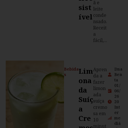
ã e
Sist
leite
Ível
conde
nsado.
Receit
a
fácil,...
Bebida
Lim
Apren
Dna
s
Ben
da a
Ona
ta
fazer
01/
Da
limon
06/
ada
26
Suíç
suíça
20
A
cremo
Int
er
sa em
Cre
me
10
diá
Mos
minut