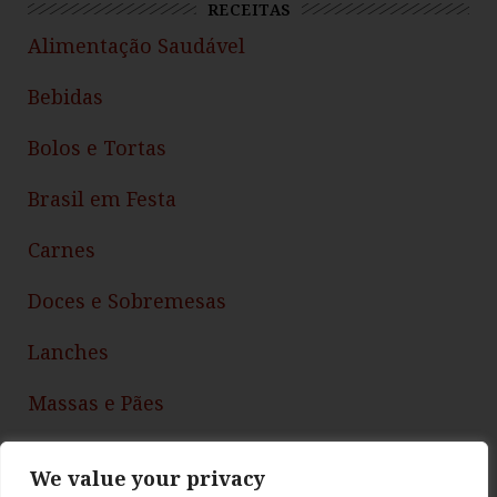
RECEITAS
Alimentação Saudável
Bebidas
Bolos e Tortas
Brasil em Festa
Carnes
Doces e Sobremesas
Lanches
Massas e Pães
Peixes e Frutos do Mar
We value your privacy