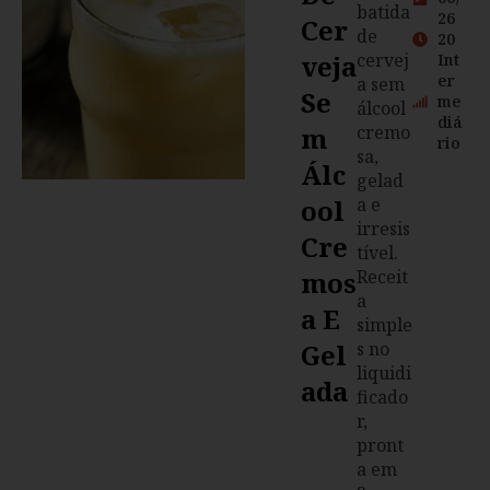
batida
26
Cer
de
20
Veja
cervej
Int
er
a sem
Se
me
álcool
diá
M
cremo
rio
sa,
Álc
gelad
Ool
a e
irresis
Cre
tível.
Mos
Receit
a
A E
simple
Gel
s no
liquidi
Ada
ficado
r,
pront
a em