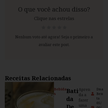
O que você achou disso?
Clique nas estrelas
Nenhum voto até agora! Seja o primeiro a
avaliar este post.
Receitas Relacionadas
Bebida
Bati
Apren
Dna
s
Ben
da a
Da
ta
fazer
05/
De
uma
06/