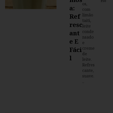
rio
os,
A:
com
Ref
limão
taiti,
Resc
leite
Ant
conde
nsado
E E
e
Fáci
creme
de
L
leite.
Refres
cante,
suave.
..