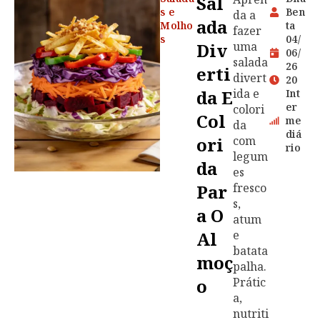
Sal
s e
Ben
da a
Ada
Molho
ta
fazer
s
04/
Div
uma
06/
salada
26
Erti
divert
20
Da E
ida e
Int
er
colori
Col
me
da
diá
Ori
com
rio
legum
Da
es
Par
fresco
s,
A O
atum
Al
e
batata
Moç
palha.
O
Prátic
a,
nutriti