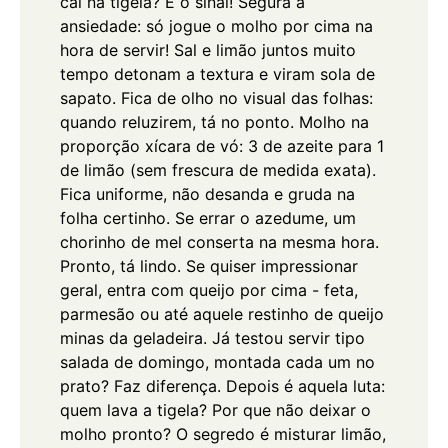
cai na tigela? É o sinal!
Segura a
ansiedade: só jogue o molho por cima na
hora de servir! Sal e limão juntos muito
tempo detonam a textura e viram sola de
sapato. Fica de olho no visual das folhas:
quando reluzirem, tá no ponto.
Molho na
proporção xícara de vó: 3 de azeite para 1
de limão (sem frescura de medida exata).
Fica uniforme, não desanda e gruda na
folha certinho. Se errar o azedume, um
chorinho de mel conserta na mesma hora.
Pronto, tá lindo.
Se quiser impressionar
geral, entra com queijo por cima - feta,
parmesão ou até aquele restinho de queijo
minas da geladeira. Já testou servir tipo
salada de domingo, montada cada um no
prato? Faz diferença. Depois é aquela luta:
quem lava a tigela?
Por que não deixar o
molho pronto? O segredo é misturar limão,