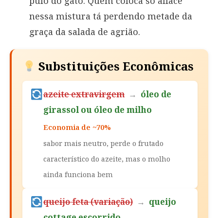
pulo do gato. Quem coloca só alface
nessa mistura tá perdendo metade da
graça da salada de agrião.
Substituições Econômicas
azeite extravirgem
→
óleo de
girassol ou óleo de milho
Economia de ~70%
sabor mais neutro, perde o frutado
característico do azeite, mas o molho
ainda funciona bem
queijo feta (variação)
→
queijo
cottage escorrido