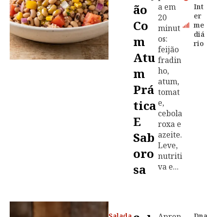
Ão
a em
Int
er
20
Co
me
minut
diá
M
os:
rio
feijão
Atu
fradin
M
ho,
atum,
Prá
tomat
Tica
e,
cebola
E
roxa e
Sab
azeite.
Leve,
Oro
nutriti
Sa
va e...
Salada
Apren
Dna