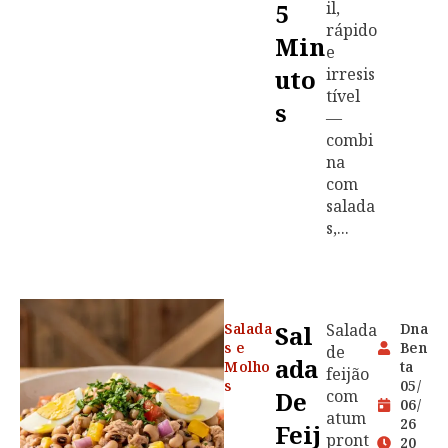
5
il,
rápido
Min
e
Uto
irresis
tível
S
—
combi
na
com
salada
s,...
Salada
Sal
Salada
Dna
s e
Ben
de
Ada
Molho
ta
feijão
s
05/
De
com
06/
atum
26
Feij
pront
20