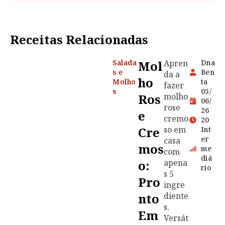
Receitas Relacionadas
Salada
Mol
Apren
Dna
s e
Ben
da a
Ho
Molho
ta
fazer
s
05/
Ros
molho
06/
rose
26
E
cremo
20
Cre
so em
Int
er
casa
Mos
me
com
diá
O:
apena
rio
s 5
Pro
ingre
Nto
diente
s.
Em
Versát