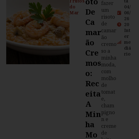
Oto
Frutos
ta
fazer
do
04/
De
um
Mar
06/
risoto
26
Ca
de
20
Mar
camar
Int
er
ão
Ão
me
cremo
diá
Cre
so a
rio
minha
Mos
moda,
O:
com
molho
Rec
de
Eita
tomat
e,
A
cham
Min
pigno
n e
Ha
creme
Mo
de