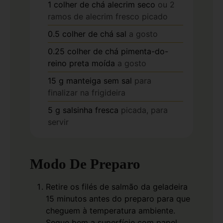
1
colher de chá
alecrim seco
ou 2
ramos de alecrim fresco picado
0.5
colher de chá
sal
a gosto
0.25
colher de chá
pimenta-do-
reino preta moída
a gosto
15
g
manteiga sem sal
para
finalizar na frigideira
5
g
salsinha fresca
picada, para
servir
Modo De Preparo
Retire os filés de salmão da geladeira
15 minutos antes do preparo para que
cheguem à temperatura ambiente.
Seque bem a superfície com papel