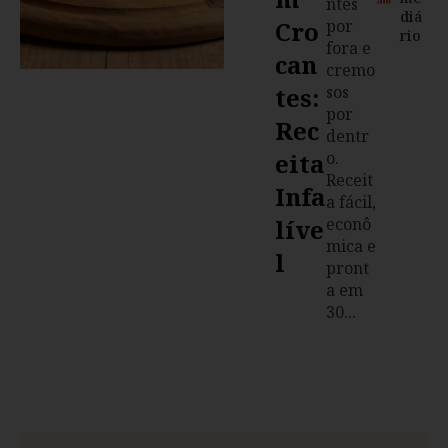
ntes
diá
Cro
por
rio
fora e
Can
cremo
Tes:
sos
por
Rec
dentr
Eita
o.
Receit
Infa
a fácil,
Líve
econô
mica e
L
pront
a em
30...