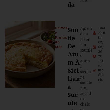
leite....
Da
Peixes
Sou
Apren
Dna
e
Ben
da a
Fle
Frutos
ta
fazer
do
03/
De
um
Mar
06/
soufflé
26
Atu
de
20
M À
atum
Int
er
à
Sici
me
sicilia
diá
Lian
na
rio
sucule
A
nto,
Suc
aerad
o e
Ule
cheio
de