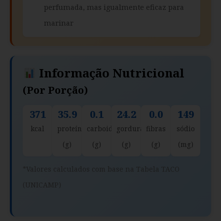
perfumada, mas igualmente eficaz para
marinar
Informação Nutricional
(por Porção)
371
35.9
0.1
24.2
0.0
149
kcal
proteína
carboidratos
gorduras
fibras
sódio
(g)
(g)
(g)
(g)
(mg)
*Valores calculados com base na Tabela TACO
(UNICAMP)