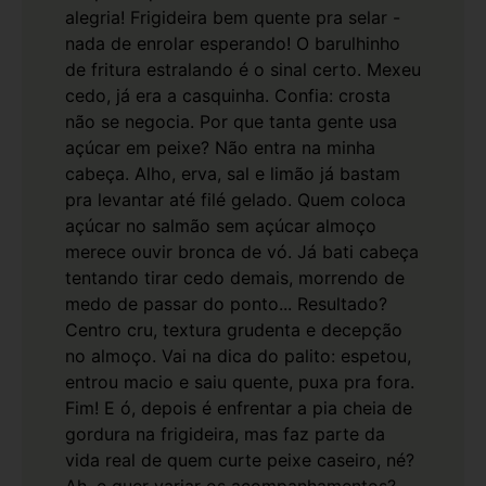
alegria!
Frigideira bem quente pra selar -
nada de enrolar esperando! O barulhinho
de fritura estralando é o sinal certo. Mexeu
cedo, já era a casquinha. Confia: crosta
não se negocia.
Por que tanta gente usa
açúcar em peixe? Não entra na minha
cabeça. Alho, erva, sal e limão já bastam
pra levantar até filé gelado. Quem coloca
açúcar no salmão sem açúcar almoço
merece ouvir bronca de vó.
Já bati cabeça
tentando tirar cedo demais, morrendo de
medo de passar do ponto... Resultado?
Centro cru, textura grudenta e decepção
no almoço. Vai na dica do palito: espetou,
entrou macio e saiu quente, puxa pra fora.
Fim! E ó, depois é enfrentar a pia cheia de
gordura na frigideira, mas faz parte da
vida real de quem curte peixe caseiro, né?
Ah, e quer variar os acompanhamentos?