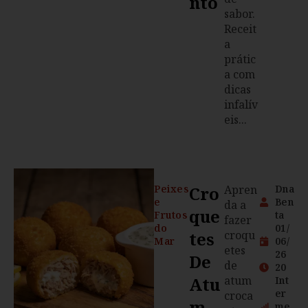
Nto
sabor.
Receit
a
prátic
a com
dicas
infalív
eis...
Peixes
Cro
Apren
Dna
e
Ben
da a
Que
Frutos
ta
fazer
do
01/
Tes
croqu
Mar
06/
etes
26
De
de
20
Atu
atum
Int
er
croca
M
me