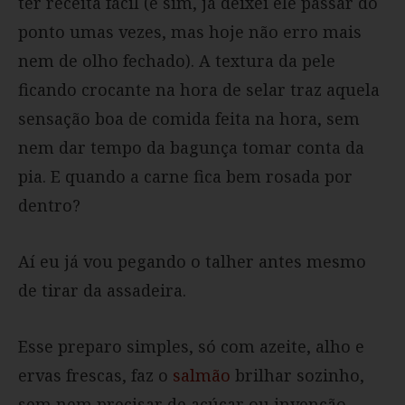
ter receita fácil (e sim, já deixei ele passar do
ponto umas vezes, mas hoje não erro mais
nem de olho fechado). A textura da pele
ficando crocante na hora de selar traz aquela
sensação boa de comida feita na hora, sem
nem dar tempo da bagunça tomar conta da
pia. E quando a carne fica bem rosada por
dentro?
Aí eu já vou pegando o talher antes mesmo
de tirar da assadeira.
Esse preparo simples, só com azeite, alho e
ervas frescas, faz o
salmão
brilhar sozinho,
sem nem precisar de açúcar ou invenção.