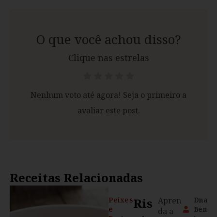
O que você achou disso?
Clique nas estrelas
Nenhum voto até agora! Seja o primeiro a
avaliar este post.
Receitas Relacionadas
Peixes
Ris
Apren
Dna
e
Ben
da a