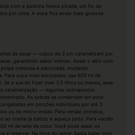
alize com a salsinha fresca picada, um fio de
ados por cima. A sopa fica ainda mais gostosa
antes de assar — cubos de 3 cm caramelizam por
ecar, garantindo sabor intenso.
Assar o alho com
 a polpa cremosa e adocicada, mudando
a.
Para sopa mais encorpada, use 600 ml de
l.
Se a sua air fryer tiver 3,5 litros ou menos, asse
r a caramelização — legumes sobrepostos
oncentrado.
As sobras se conservam em pote
 congeladas em porções individuais por até 3
ixo ou no micro-ondas.
Para versão proteica,
o ao creme já batido e aqueça junto. Para versão
200 ml de leite de coco.
Você pode assar os
a e reservar. Na hora do jantar, basta bater com