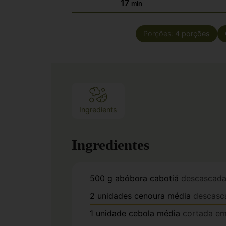
17
min
Porções:
4
porções
Ingredients
Ingredientes
500
g
abóbora cabotiá
descascada
2
unidades
cenoura média
descasc
1
unidade
cebola média
cortada em