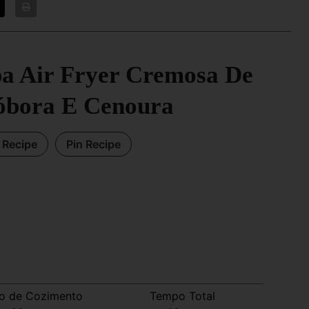
a Air Fryer Cremosa De
óbora E Cenoura
t Recipe
Pin Recipe
o de Cozimento
Tempo Total