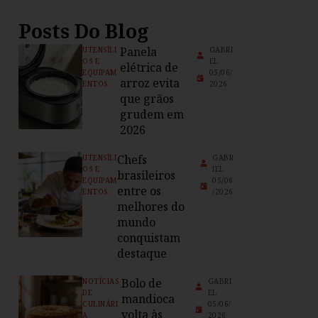
Posts Do Blog
Panela
UTENSÍLI
GABRI
OS E
EL
elétrica de
EQUIPAM
05/06/
arroz evita
ENTOS
2026
que grãos
grudem em
2026
Chefs
UTENSÍLI
GABR
OS E
IEL
brasileiros
EQUIPAM
05/06
entre os
ENTOS
/2026
melhores do
mundo
conquistam
destaque
Bolo de
NOTÍCIAS
GABRI
DE
EL
mandioca
CULINÁRI
05/06/
volta às
A
2026