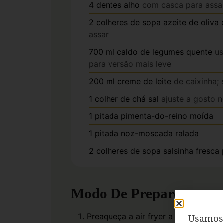
4
dentes
alho
com casca para assar 
2
colheres de sopa
azeite de oliva
assar
700
ml
caldo de legumes quente
us
para versão mais leve
200
ml
creme de leite
de caixinha;
1
colher de chá
sal
ajuste a gosto n
1
pitada
pimenta-do-reino moída
1
pitada
noz-moscada ralada
2
colheres de sopa
salsinha fresca
Modo De Preparo
Preaqueça a air fryer a 200°C por 
Usamos 