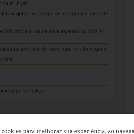
na air fryer
 extravirgem
para temperar os legumes antes de
e 600 ml para creme mais espesso ou 850 ml
 substitua por leite de coco para versão vegana
o final
 picada
para finalizar
3 minutos. Em uma tigela grande, coloque a
cookies para melhorar sua experiência, ao navega