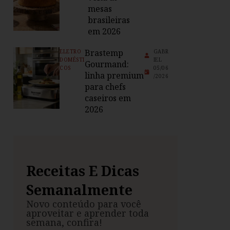
mesas
brasileiras
em 2026
Brastemp
ELETRO
GABR
DOMÉSTI
IEL
Gourmand:
COS
05/06
linha premium
/2026
para chefs
caseiros em
2026
Receitas E Dicas
Semanalmente
Novo conteúdo para você
aproveitar e aprender toda
semana, confira!