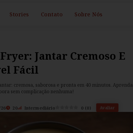
Stories
Contato
Sobre Nós
 Fryer: Jantar Cremoso E
vel Fácil
jantar: cremosa, saborosa e pronta em 40 minutos. Aprend
óbora sem complicação nenhuma!
Avaliar
/26
20
Intermediário
0
(
0
)