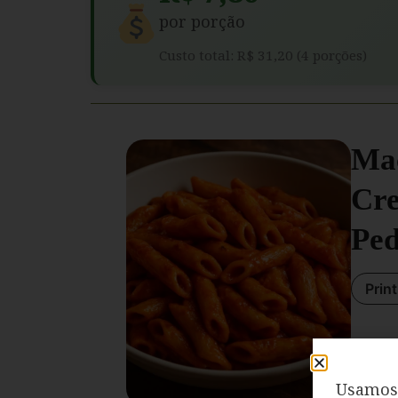
por porção
Custo total: R$ 31,20 (4 porções)
Ma
Cr
Pe
Prin
Usamos 