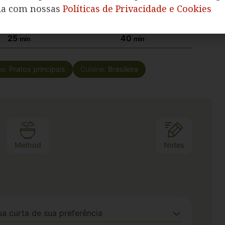
da com nossas
Políticas de Privacidade e Cookies
o de Cozimento
Tempo Total
25
40
min
min
se:
Pratos principais
Cuisine:
Brasileira
Method
Notes
a curta de sua preferência