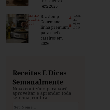
brasileiras
em 2026
Brastemp
ELETRO
GABR
DOMÉSTI
IEL
Gourmand:
COS
05/06
linha premium
/2026
para chefs
caseiros em
2026
Receitas E Dicas
Semanalmente
Novo conteúdo para você
aproveitar e aprender toda
semana, confira!