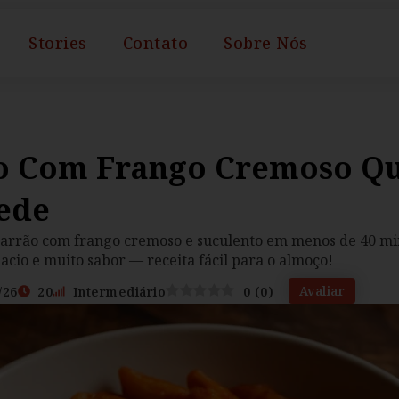
Stories
Contato
Sobre Nós
o Com Frango Cremoso Q
ede
arrão com frango cremoso e suculento em menos de 40 mi
cio e muito sabor — receita fácil para o almoço!
Avaliar
/26
20
Intermediário
0
(
0
)