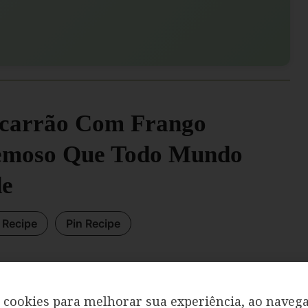
carrão Com Frango
emoso Que Todo Mundo
de
t Recipe
Pin Recipe
cookies para melhorar sua experiência, ao navega