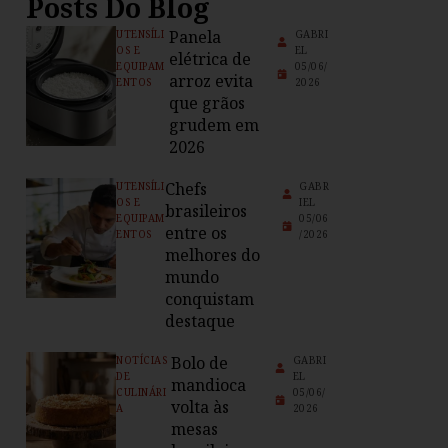
Posts Do Blog
Panela
UTENSÍLI
GABRI
OS E
EL
elétrica de
EQUIPAM
05/06/
arroz evita
ENTOS
2026
que grãos
grudem em
2026
Chefs
UTENSÍLI
GABR
OS E
IEL
brasileiros
EQUIPAM
05/06
entre os
ENTOS
/2026
melhores do
mundo
conquistam
destaque
Bolo de
NOTÍCIAS
GABRI
DE
EL
mandioca
CULINÁRI
05/06/
volta às
A
2026
mesas