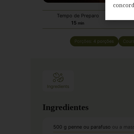
concor
Tempo de Preparo
Temp
15
min
Porções:
4
porções
Cour
Ingredients
Ingredientes
500
g
penne ou parafuso
ou a mass