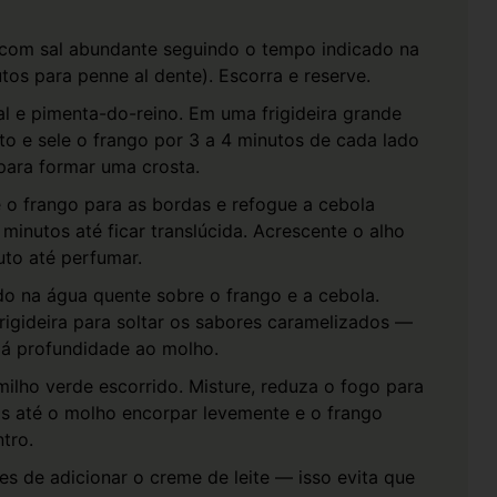
com sal abundante seguindo o tempo indicado na
os para penne al dente). Escorra e reserve.
 e pimenta-do-reino. Em uma frigideira grande
to e sele o frango por 3 a 4 minutos de cada lado
ara formar uma crosta.
o frango para as bordas e refogue a cebola
 minutos até ficar translúcida. Acrescente o alho
to até perfumar.
do na água quente sobre o frango e a cebola.
rigideira para soltar os sabores caramelizados —
dá profundidade ao molho.
ilho verde escorrido. Misture, reduza o fogo para
os até o molho encorpar levemente e o frango
tro.
s de adicionar o creme de leite — isso evita que