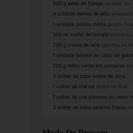
600
g
peito de frango
cortado em 
4
unidade
dentes de alho
amassad
1
unidade
cebola média
picada fin
300
ml
molho de tomate
pronto ou
200
g
creme de leite
caixinha ou l
1
unidade
tablete de caldo de galin
200
g
milho verde em conserva
esc
3
colher de sopa
azeite de oliva
1
colher de chá
sal
ajuste ao final
1
colher de chá
pimenta-do-reino 
3
colher de sopa
salsinha fresca
pi
Modo De Preparo