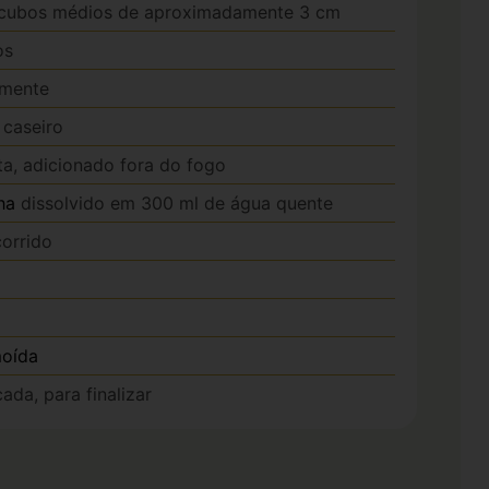
cubos médios de aproximadamente 3 cm
os
amente
 caseiro
ata, adicionado fora do fogo
ha
dissolvido em 300 ml de água quente
orrido
moída
cada, para finalizar