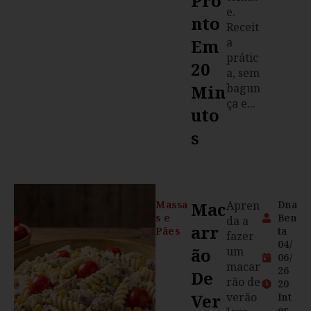
Pro
e.
Nto
Receit
Em
a
prátic
20
a, sem
Min
bagun
ça e...
Uto
S
Massa
Mac
Apren
Dna
s e
Ben
da a
Arr
Pães
ta
fazer
04/
Ão
um
06/
macar
26
De
rão de
20
Ver
verão
Int
er