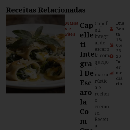
Receitas Relacionadas
Massa
Cap
Capell
Dna
s e
Ben
eti
Elle
Pães
ta
integr
18/
Ti
al de
06/
escaro
26
Inte
la com
20
Gra
queijo
Int
er
:
L De
me
massa
diá
Esc
rústic
rio
a e
Aro
rechei
La
o
cremo
Co
so.
M
Receit
a