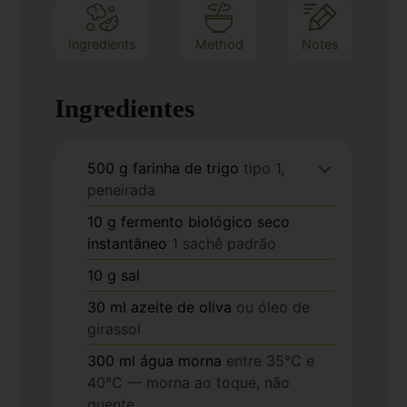
Ingredients
Method
Notes
Ingredientes
500
g
farinha de trigo
tipo 1,
peneirada
10
g
fermento biológico seco
instantâneo
1 sachê padrão
10
g
sal
30
ml
azeite de oliva
ou óleo de
girassol
300
ml
água morna
entre 35°C e
40°C — morna ao toque, não
quente