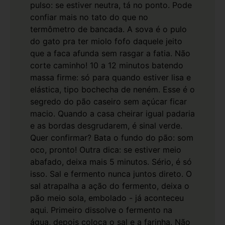
pulso: se estiver neutra, tá no ponto. Pode
confiar mais no tato do que no
termômetro de bancada.
A sova é o pulo
do gato pra ter miolo fofo daquele jeito
que a faca afunda sem rasgar a fatia. Não
corte caminho! 10 a 12 minutos batendo
massa firme: só para quando estiver lisa e
elástica, tipo bochecha de neném. Esse é o
segredo do pão caseiro sem açúcar ficar
macio.
Quando a casa cheirar igual padaria
e as bordas desgrudarem, é sinal verde.
Quer confirmar? Bata o fundo do pão: som
oco, pronto! Outra dica: se estiver meio
abafado, deixa mais 5 minutos. Sério, é só
isso.
Sal e fermento nunca juntos direto. O
sal atrapalha a ação do fermento, deixa o
pão meio sola, embolado - já aconteceu
aqui. Primeiro dissolve o fermento na
água, depois coloca o sal e a farinha. Não