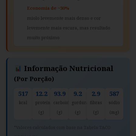
Economia de ~30%
miolo levemente mais denso e cor
levemente mais escura, mas resultado
muito próximo
Informação Nutricional
(por Porção)
517
12.2
93.9
9.2
2.9
587
kcal
proteína
carboidratos
gorduras
fibras
sódio
(g)
(g)
(g)
(g)
(mg)
*Valores calculados com base na Tabela TACO