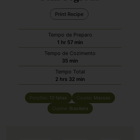
Print Recipe
Tempo de Preparo
1
hr
57
min
Tempo de Cozimento
35
min
Tempo Total
2
hrs
32
min
Porções:
10
fatias
Course:
Massas
Cuisine:
Brasileira