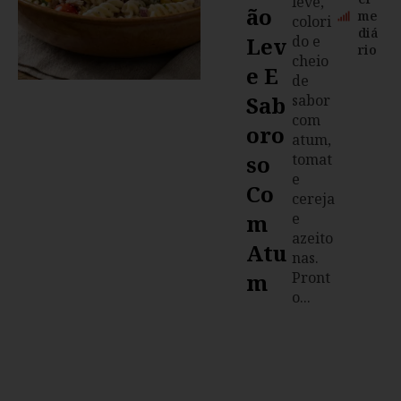
leve,
Ão
me
colori
diá
Lev
do e
rio
cheio
E E
de
Sab
sabor
com
Oro
atum,
So
tomat
e
Co
cereja
M
e
azeito
Atu
nas.
M
Pront
o...