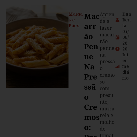
Massa
Mac
Apren
Dna
s e
Ben
da a
Arr
Pães
ta
fazer
05/
Ão
macar
06/
rão
26
Pen
penne
20
Ne
na
Int
er
pressã
Na
me
o
diá
Pre
cremo
rio
so
Ssã
com
O
presu
nto,
Cre
mussa
Mos
rela e
molho
O:
de
tomat