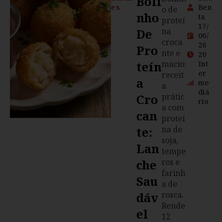
Boli
es
Ben
o de
Nho
ta
proteí
17/
De
na
06/
croca
26
Pro
nte e
20
Teín
macio:
Int
er
receit
A
me
a
diá
Cro
prátic
rio
a com
Can
proteí
Te:
na de
soja,
Lan
tempe
Che
ros e
farinh
Sau
a de
Dáv
rosca.
Rende
El
12