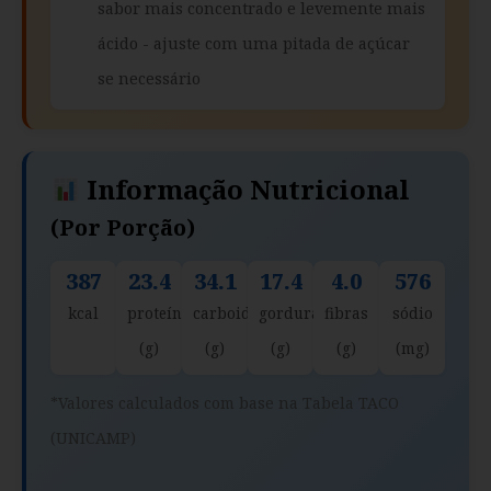
sabor mais concentrado e levemente mais
ácido - ajuste com uma pitada de açúcar
se necessário
Informação Nutricional
(por Porção)
387
23.4
34.1
17.4
4.0
576
kcal
proteína
carboidratos
gorduras
fibras
sódio
(g)
(g)
(g)
(g)
(mg)
*Valores calculados com base na Tabela TACO
(UNICAMP)