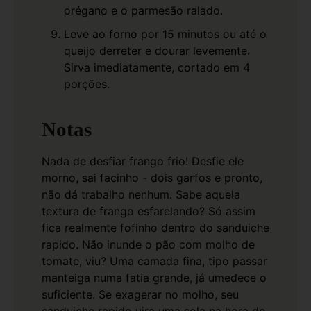
orégano e o parmesão ralado.
Leve ao forno por 15 minutos ou até o
queijo derreter e dourar levemente.
Sirva imediatamente, cortado em 4
porções.
Notas
Nada de desfiar frango frio! Desfie ele
morno, sai facinho - dois garfos e pronto,
não dá trabalho nenhum. Sabe aquela
textura de frango esfarelando? Só assim
fica realmente fofinho dentro do sanduiche
rapido.
Não inunde o pão com molho de
tomate, viu? Uma camada fina, tipo passar
manteiga numa fatia grande, já umedece o
suficiente. Se exagerar no molho, seu
sanduiche rapido vira uma sola na hora de