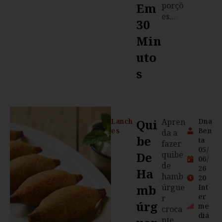
Em
porçõ
es...
30
Min
Uto
S
Lanch
Qui
Apren
Dna
es
Ben
da a
Be
ta
fazer
05/
De
quibe
06/
de
26
Ha
hamb
20
Mb
úrgue
Int
er
r
Úrg
me
croca
diá
nte