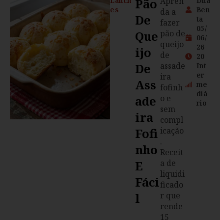
Lanch
Pão
Apren
Dna
es
Ben
da a
De
ta
fazer
05/
Que
pão de
06/
queijo
26
Ijo
de
20
De
assade
Int
er
ira
Ass
me
fofinh
diá
Ade
o e
rio
sem
Ira
compl
Fofi
icação
.
Nho
Receit
E
a de
liquidi
Fáci
ficado
L
r que
rende
15