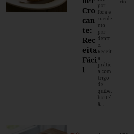
Uer
rio
por
Cro
fora e
Can
sucule
nto
Te:
por
Rec
dentr
o.
Eita
Receit
Fáci
a
prátic
L
a com
trigo
de
quibe,
hortel
ã...