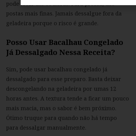
pode levar até 60 horas. Para pressa, use
postas mais finas. Jamais dessalgue fora da
geladeira porque o risco é grande.
Posso Usar Bacalhau Congelado
Já Dessalgado Nessa Receita?
Sim, pode usar bacalhau congelado já
dessalgado para esse preparo. Basta deixar
descongelando na geladeira por umas 12
horas antes. A textura tende a ficar um pouco
mais macia, mas o sabor é bem próximo.
Ótimo truque para quando não há tempo
para dessalgar manualmente.