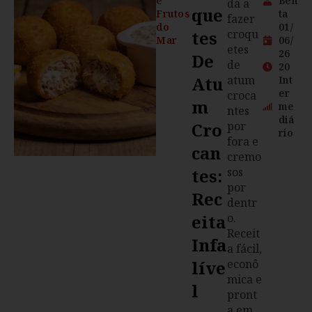
e
Ben
da a
Que
Frutos
ta
fazer
do
01/
Tes
croqu
Mar
06/
etes
26
De
de
20
Atu
atum
Int
er
croca
M
me
ntes
diá
Cro
por
rio
fora e
Can
cremo
Tes:
sos
por
Rec
dentr
Eita
o.
Receit
Infa
a fácil,
Líve
econô
mica e
L
pront
a em