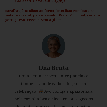
2026 com aval de Fogaça
bacalhau
,
bacalhau ao forno
,
bacalhau com batatas
,
jantar especial
,
peixe assado
,
Prato Principal
,
receita
portuguesa
,
receita sem açúcar
Dna Benta
Dona Benta cresceu entre panelas e
temperos, onde cada refeição era
celebração!
Avó coruja e apaixonada
pela cozinha brasileira, trocou segredos
de família por receitas que conquistam