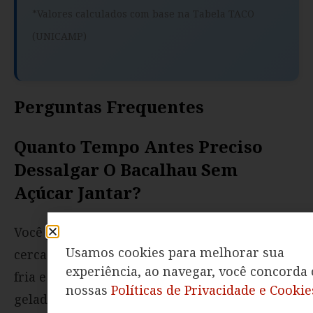
*Valores calculados com base na Tabela TACO
(UNICAMP)
Perguntas Frequentes
Quanto Tempo Antes Preciso
Dessalgar O Bacalhau Sem
Açúcar Jantar?
Você precisa iniciar o dessalgue do peixe
Usamos cookies para melhorar sua
cerca de 48 horas antes do jantar. Use água
experiência, ao navegar, você concorda
fria e troque a cada 12 horas, deixando na
nossas
Políticas de Privacidade e Cookie
geladeira. Se as postas forem muito grossas,