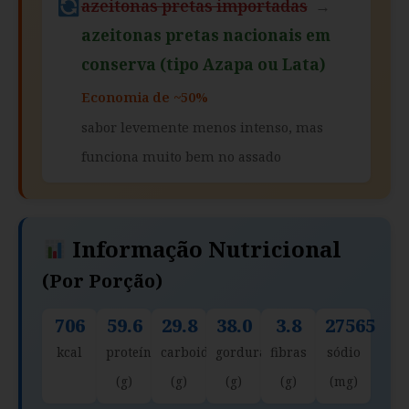
azeitonas pretas importadas
→
azeitonas pretas nacionais em
conserva (tipo Azapa ou Lata)
Economia de ~50%
sabor levemente menos intenso, mas
funciona muito bem no assado
Informação Nutricional
(por Porção)
706
59.6
29.8
38.0
3.8
27565
kcal
proteína
carboidratos
gorduras
fibras
sódio
(g)
(g)
(g)
(g)
(mg)