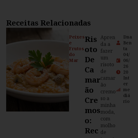
Receitas Relacionadas
Peixes
Ris
Apren
Dna
e
Ben
da a
Oto
Frutos
ta
fazer
do
04/
De
um
Mar
06/
risoto
26
Ca
de
20
Mar
camar
Int
er
ão
Ão
me
cremo
diá
Cre
so a
rio
minha
Mos
moda,
O:
com
molho
Rec
de