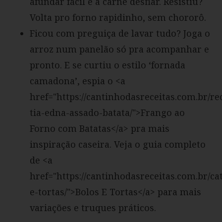
afundar fácil e a carne desfiar. Resistiu?
Volta pro forno rapidinho, sem chororô.
Ficou com preguiça de lavar tudo? Joga o
arroz num panelão só pra acompanhar e
pronto. E se curtiu o estilo ‘fornada
camadona’, espia o <a
href="https://cantinhodasreceitas.com.br/re
tia-edna-assado-batata/">Frango ao
Forno com Batatas</a> pra mais
inspiração caseira. Veja o guia completo
de <a
href="https://cantinhodasreceitas.com.br/ca
e-tortas/">Bolos E Tortas</a> para mais
variações e truques práticos.