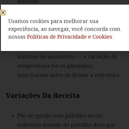
minutos.
Se a massa estiver muito mole para
modelar, adicione uma ou duas colheres
Usamos cookies para melhorar sua
experiência, ao navegar, você concorda com
de sopa de polvilho doce extra e misture
nossas
Políticas de Privacidade e Cookies
bem antes de tentar enrolar novamente.
Nunca abra o forno nos primeiros 20
minutos de assamento — a variação de
temperatura faz os pãezinhos
murcharem antes de firmar a estrutura.
Variações Da Receita
Pão de queijo com polvilho azedo:
substitua metade do polvilho doce por