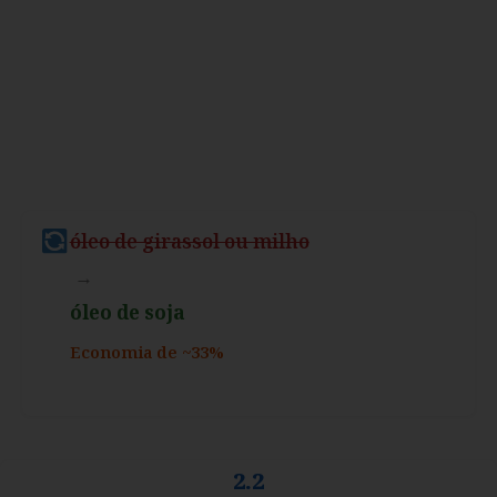
óleo de girassol ou milho
→
óleo de soja
Economia de ~33%
2.2