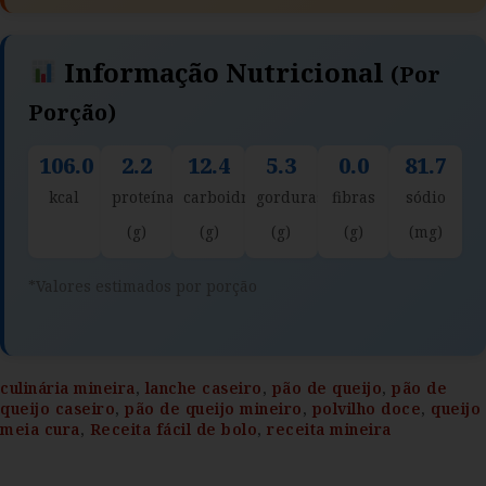
Informação Nutricional
(por
Porção)
106.0
2.2
12.4
5.3
0.0
81.7
kcal
proteína
carboidratos
gorduras
fibras
sódio
(g)
(g)
(g)
(g)
(mg)
*Valores estimados por porção
culinária mineira
,
lanche caseiro
,
pão de queijo
,
pão de
queijo caseiro
,
pão de queijo mineiro
,
polvilho doce
,
queijo
meia cura
,
Receita fácil de bolo
,
receita mineira