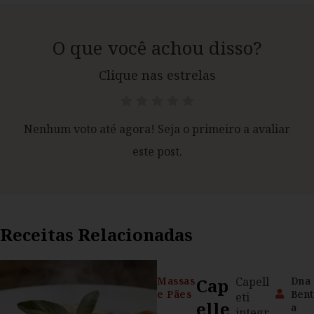
O que você achou disso?
Clique nas estrelas
Nenhum voto até agora! Seja o primeiro a avaliar
este post.
Receitas Relacionadas
Massas
Cap
Capell
Dna
e Pães
Bent
eti
Elle
a
integr