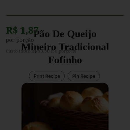
R$ 1,87
Pão De Queijo
por porção
Mineiro Tradicional
Custo total: R$ 93,50 (50 porções)
Fofinho
Print Recipe
Pin Recipe